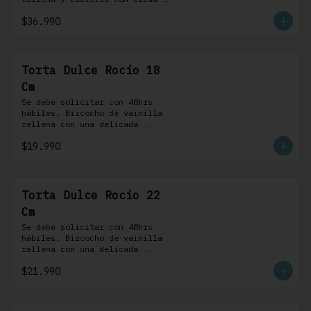
bariloche. Incluye 8 
$36.990
profiteroles.
Torta Dulce Rocio 18
Cm
Se debe solicitar con 48hrs 
hábiles. Bizcocho de vainilla 
rellena con una delicada 
pastelera saborizada con dulce 
$19.990
de leche cubierta con nuestra 
versión de Chantilly y nueces 
(opcionales)
Torta Dulce Rocio 22
Cm
Se debe solicitar con 48hrs 
hábiles. Bizcocho de vainilla 
rellena con una delicada 
pastelera saborizada con dulce 
$21.990
de leche cubierta con nuestra 
versión de Chantilly y nueces 
(opcionales)