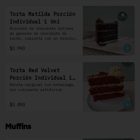
Torta Matilda Porción
Individual 1 Uni
Bizcocho de chocolate rellena 
de ganache de chocolate de 
leche, cubierta con un frosting 
de chocolate. 100% chocolate.
$3.990
Torta Red Velvet
Porción Individual 1
Uni
Receta original con betarraga, 
sin colorante artificial
$3.490
Muffins