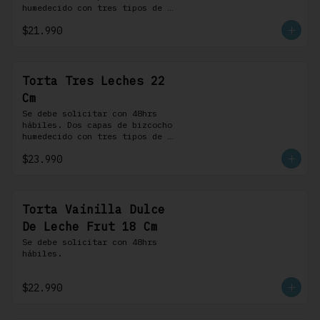
humedecido con tres tipos de 
leche, rellena de una crema 
$21.990
pastelera, cubierta con 
merengue suizo y montada sobre 
una base de chocolate blanco.
Torta Tres Leches 22
Cm
Se debe solicitar con 48hrs 
hábiles. Dos capas de bizcocho 
humedecido con tres tipos de 
leche, rellena de una crema 
$23.990
pastelera, cubierta con 
merengue suizo y montada sobre 
una base de chocolate blanco.
Torta Vainilla Dulce
De Leche Frut 18 Cm
Se debe solicitar con 48hrs 
hábiles.
$22.990