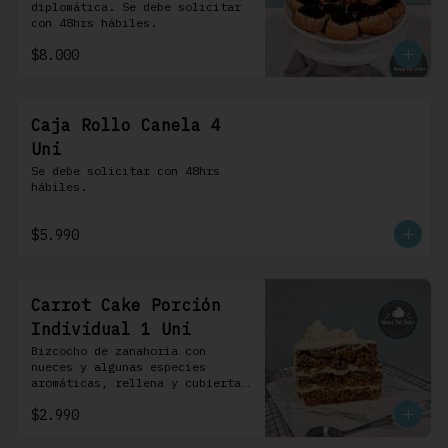
diplomática. Se debe solicitar 
con 48hrs hábiles.
$8.000
Caja Rollo Canela 4
Uni
Se debe solicitar con 48hrs 
hábiles.
$5.990
Carrot Cake Porción
Individual 1 Uni
Bizcocho de zanahoria con 
nueces y algunas especies 
aromáticas, rellena y cubierta 
con un frosting de queso de 
$2.990
crema.