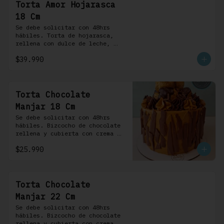
Torta Amor Hojarasca
18 Cm
Se debe solicitar con 48hrs 
hábiles. Torta de hojarasca, 
rellena con dulce de leche, 
crema pastelera, mermelada de 
$39.990
frambuesas, frambuesas frescas 
y nuestra versión de crema 
Chantilly
Torta Chocolate
Manjar 18 Cm
Se debe solicitar con 48hrs 
hábiles. Bizcocho de chocolate 
rellena y cubierta con crema 
bariloche. Incluye 6 
$25.990
profiteroles.
Torta Chocolate
Manjar 22 Cm
Se debe solicitar con 48hrs 
hábiles. Bizcocho de chocolate 
rellena y cubierta con crema 