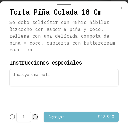
Torta Piña Colada 18 Cm
Se debe solicitar con 48hrs hábiles.
$1.290
Bizcocho con sabor a piña y coco,
rellena con una delicada compota de
piña y coco, cubierta con buttercream
Café Mocaccino
coco-ron
Musetti
Instrucciones especiales
$1.290
Café Mocaccino
Vainilla Musetti
Agregar
$22.990