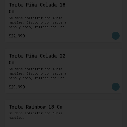
Torta Piña Colada 18
Cm
Se debe solicitar con 48hrs 
hábiles. Bizcocho con sabor a 
piña y coco, rellena con una 
delicada compota de piña y 
$22.990
coco, cubierta con buttercream 
coco-ron
Torta Piña Colada 22
Cm
Se debe solicitar con 48hrs 
hábiles. Bizcocho con sabor a 
piña y coco, rellena con una 
delicada compota de piña y 
$29.990
coco, cubierta con buttercream 
coco-ron
Torta Rainbow 18 Cm
Se debe solicitar con 48hrs 
hábiles.