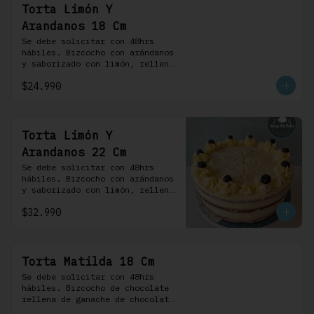
Torta Limón Y
Arandanos 18 Cm
Se debe solicitar con 48hrs 
hábiles. Bizcocho con arándanos 
y saborizado con limón, rellena 
de una mermelada de frutos 
$24.990
rojos y cubierta con un 
frosting de queso de crema.
Torta Limón Y
Arandanos 22 Cm
Se debe solicitar con 48hrs 
hábiles. Bizcocho con arándanos 
y saborizado con limón, rellena 
de una mermelada de frutos 
$32.990
rojos y cubierta con un 
frosting de queso de crema.
Torta Matilda 18 Cm
Se debe solicitar con 48hrs 
hábiles. Bizcocho de chocolate 
rellena de ganache de chocolate 
de leche, cubierta con un 