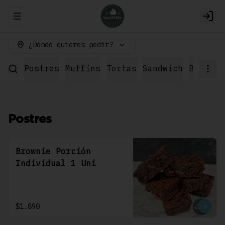
Abrir menu de navegación
Logi
¿Dónde quieres pedir?
Postres
Muffins
Tortas
Sandwich
Bebidas
Postres
Brownie Porción
Individual 1 Uni
$1.890