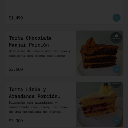
$1.490
Torta Chocolate
Manjar Porción
Bizcocho de chocolate rellena y 
cubierta con crema bariloche
$3.600
Torta Limón y
Arándanos Porción
Individual 1 Uni
Bizcocho con arándanos y 
saborizado con limón, rellena 
de una mermelada de frutos 
rojos y cubierta con un 
$3.300
frosting de queso de crema.