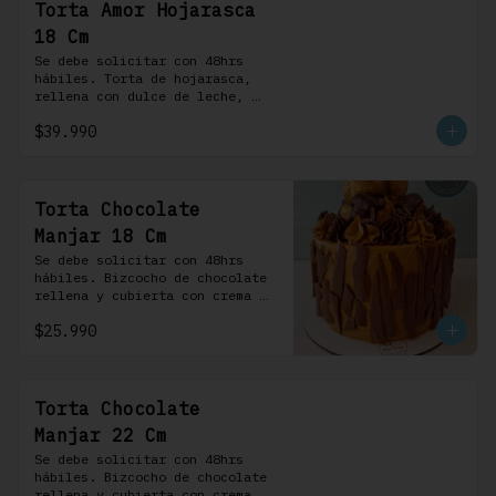
Torta Amor Hojarasca
18 Cm
Se debe solicitar con 48hrs 
hábiles. Torta de hojarasca, 
rellena con dulce de leche, 
crema pastelera, mermelada de 
$39.990
frambuesas, frambuesas frescas 
y nuestra versión de crema 
Chantilly
Torta Chocolate
Manjar 18 Cm
Se debe solicitar con 48hrs 
hábiles. Bizcocho de chocolate 
rellena y cubierta con crema 
bariloche. Incluye 6 
$25.990
profiteroles.
Torta Chocolate
Manjar 22 Cm
Se debe solicitar con 48hrs 
hábiles. Bizcocho de chocolate 
rellena y cubierta con crema 