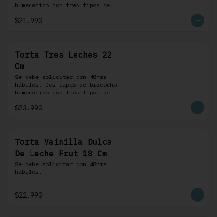
humedecido con tres tipos de 
leche, rellena de una crema 
$21.990
pastelera, cubierta con 
merengue suizo y montada sobre 
una base de chocolate blanco.
Torta Tres Leches 22
Cm
Se debe solicitar con 48hrs 
hábiles. Dos capas de bizcocho 
humedecido con tres tipos de 
leche, rellena de una crema 
$23.990
pastelera, cubierta con 
merengue suizo y montada sobre 
una base de chocolate blanco.
Torta Vainilla Dulce
De Leche Frut 18 Cm
Se debe solicitar con 48hrs 
hábiles.
$22.990