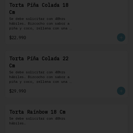
Torta Piña Colada 18
Cm
Se debe solicitar con 48hrs 
hábiles. Bizcocho con sabor a 
piña y coco, rellena con una 
delicada compota de piña y 
$22.990
coco, cubierta con buttercream 
coco-ron
Torta Piña Colada 22
Cm
Se debe solicitar con 48hrs 
hábiles. Bizcocho con sabor a 
piña y coco, rellena con una 
delicada compota de piña y 
$29.990
coco, cubierta con buttercream 
coco-ron
Torta Rainbow 18 Cm
Se debe solicitar con 48hrs 
hábiles.