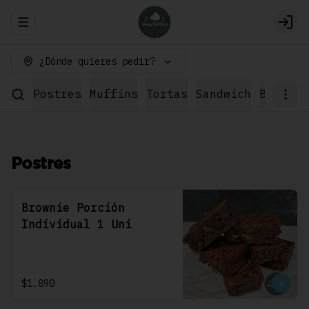
Abrir menu de navegación
Logi
¿Dónde quieres pedir?
Postres
Muffins
Tortas
Sandwich
Bebidas
Postres
Brownie Porción
Individual 1 Uni
$1.890