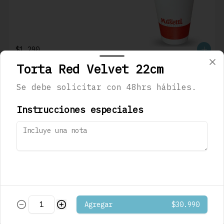
$1.290
Torta Red Velvet 22cm
Café Mocaccino
Se debe solicitar con 48hrs hábiles.
Musetti
Instrucciones especiales
$1.290
Café Mocaccino
Vainilla Musetti
Agregar
$30.990