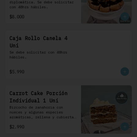
diplomática. Se debe solicitar 
con 48hrs hábiles.
$8.000
Caja Rollo Canela 4
Uni
Se debe solicitar con 48hrs 
hábiles.
$5.990
Carrot Cake Porción
Individual 1 Uni
Bizcocho de zanahoria con 
nueces y algunas especies 
aromáticas, rellena y cubierta 
con un frosting de queso de 
$2.990
crema.