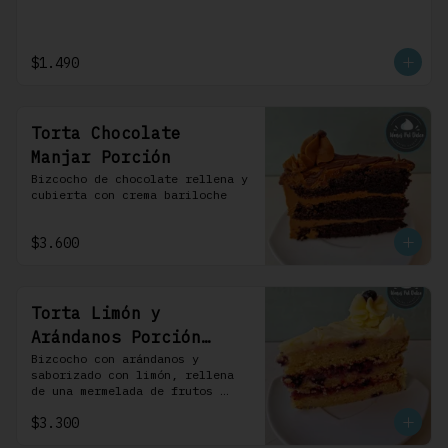
$1.490
Torta Chocolate
Manjar Porción
Bizcocho de chocolate rellena y 
cubierta con crema bariloche
$3.600
Torta Limón y
Arándanos Porción
Individual 1 Uni
Bizcocho con arándanos y 
saborizado con limón, rellena 
de una mermelada de frutos 
rojos y cubierta con un 
$3.300
frosting de queso de crema.