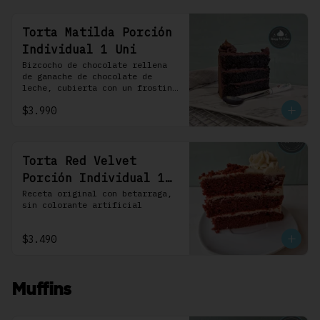
Torta Matilda Porción
Individual 1 Uni
Bizcocho de chocolate rellena 
de ganache de chocolate de 
leche, cubierta con un frosting 
de chocolate. 100% chocolate.
$3.990
Torta Red Velvet
Porción Individual 1
Uni
Receta original con betarraga, 
sin colorante artificial
$3.490
Muffins