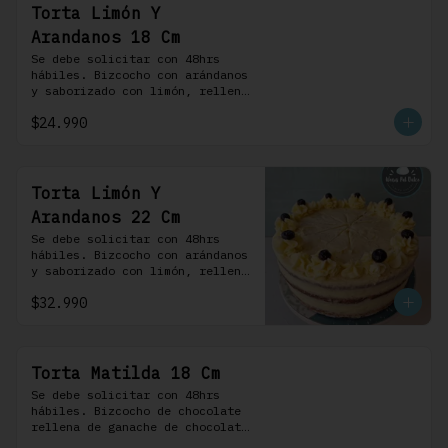
Torta Limón Y
Arandanos 18 Cm
Se debe solicitar con 48hrs 
hábiles. Bizcocho con arándanos 
y saborizado con limón, rellena 
de una mermelada de frutos 
$24.990
rojos y cubierta con un 
frosting de queso de crema.
Torta Limón Y
Arandanos 22 Cm
Se debe solicitar con 48hrs 
hábiles. Bizcocho con arándanos 
y saborizado con limón, rellena 
de una mermelada de frutos 
$32.990
rojos y cubierta con un 
frosting de queso de crema.
Torta Matilda 18 Cm
Se debe solicitar con 48hrs 
hábiles. Bizcocho de chocolate 
rellena de ganache de chocolate 
de leche, cubierta con un 