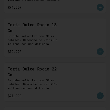
bariloche. Incluye 8 
$36.990
profiteroles.
Torta Dulce Rocio 18
Cm
Se debe solicitar con 48hrs 
hábiles. Bizcocho de vainilla 
rellena con una delicada 
pastelera saborizada con dulce 
$19.990
de leche cubierta con nuestra 
versión de Chantilly y nueces 
(opcionales)
Torta Dulce Rocio 22
Cm
Se debe solicitar con 48hrs 
hábiles. Bizcocho de vainilla 
rellena con una delicada 
pastelera saborizada con dulce 
$21.990
de leche cubierta con nuestra 
versión de Chantilly y nueces 
(opcionales)