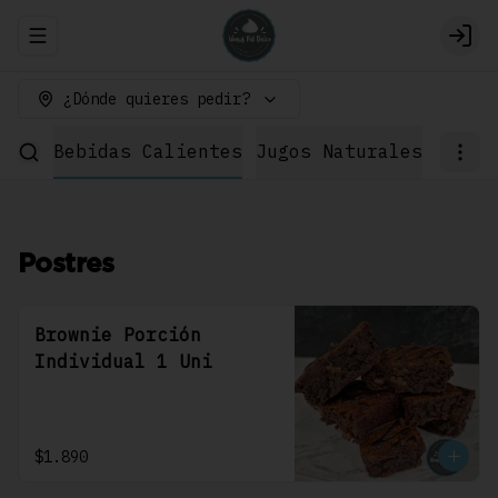
Abrir menu de navegación
Logi
¿Dónde quieres pedir?
wich
Bebidas Calientes
Jugos Naturales
Bebid
Postres
Brownie Porción
Individual 1 Uni
$1.890