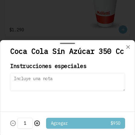
$1.290
Coca Cola Sin Azúcar 350 Cc
Café Mocaccino
Musetti
Instrucciones especiales
$1.290
Café Mocaccino
Vainilla Musetti
Agregar
$950