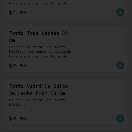
humedecido con tres tipos de 
leche, rellena de una crema 
$21.990
pastelera, cubierta con 
merengue suizo y montada sobre 
una base de chocolate blanco.
Torta Tres Leches 22
Cm
Se debe solicitar con 48hrs 
hábiles. Dos capas de bizcocho 
humedecido con tres tipos de 
leche, rellena de una crema 
$23.990
pastelera, cubierta con 
merengue suizo y montada sobre 
una base de chocolate blanco.
Torta Vainilla Dulce
De Leche Frut 18 Cm
Se debe solicitar con 48hrs 
hábiles.
$22.990