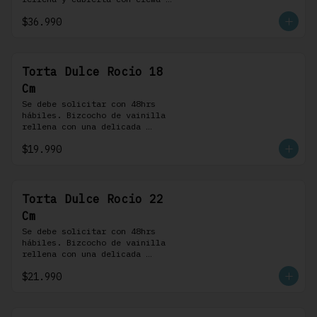
bariloche. Incluye 8 
$36.990
profiteroles.
Torta Dulce Rocio 18
Cm
Se debe solicitar con 48hrs 
hábiles. Bizcocho de vainilla 
rellena con una delicada 
pastelera saborizada con dulce 
$19.990
de leche cubierta con nuestra 
versión de Chantilly y nueces 
(opcionales)
Torta Dulce Rocio 22
Cm
Se debe solicitar con 48hrs 
hábiles. Bizcocho de vainilla 
rellena con una delicada 
pastelera saborizada con dulce 
$21.990
de leche cubierta con nuestra 
versión de Chantilly y nueces 
(opcionales)