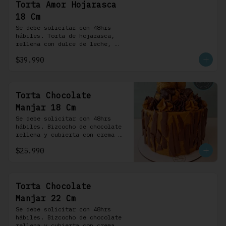
Torta Amor Hojarasca
18 Cm
Se debe solicitar con 48hrs 
hábiles. Torta de hojarasca, 
rellena con dulce de leche, 
crema pastelera, mermelada de 
$39.990
frambuesas, frambuesas frescas 
y nuestra versión de crema 
Chantilly
Torta Chocolate
Manjar 18 Cm
Se debe solicitar con 48hrs 
hábiles. Bizcocho de chocolate 
rellena y cubierta con crema 
bariloche. Incluye 6 
$25.990
profiteroles.
Torta Chocolate
Manjar 22 Cm
Se debe solicitar con 48hrs 
hábiles. Bizcocho de chocolate 
rellena y cubierta con crema 