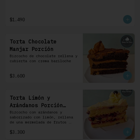
$1.490
Torta Chocolate
Manjar Porción
Bizcocho de chocolate rellena y 
cubierta con crema bariloche
$3.600
Torta Limón y
Arándanos Porción
Individual 1 Uni
Bizcocho con arándanos y 
saborizado con limón, rellena 
de una mermelada de frutos 
rojos y cubierta con un 
$3.300
frosting de queso de crema.