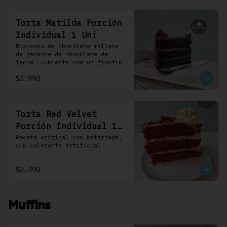
Torta Matilda Porción
Individual 1 Uni
Bizcocho de chocolate rellena 
de ganache de chocolate de 
leche, cubierta con un frosting 
de chocolate. 100% chocolate.
$3.990
Torta Red Velvet
Porción Individual 1
Uni
Receta original con betarraga, 
sin colorante artificial
$3.490
Muffins