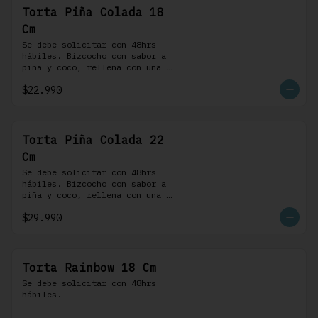
Torta Piña Colada 18
Cm
Se debe solicitar con 48hrs 
hábiles. Bizcocho con sabor a 
piña y coco, rellena con una 
delicada compota de piña y 
$22.990
coco, cubierta con buttercream 
coco-ron
Torta Piña Colada 22
Cm
Se debe solicitar con 48hrs 
hábiles. Bizcocho con sabor a 
piña y coco, rellena con una 
delicada compota de piña y 
$29.990
coco, cubierta con buttercream 
coco-ron
Torta Rainbow 18 Cm
Se debe solicitar con 48hrs 
hábiles.