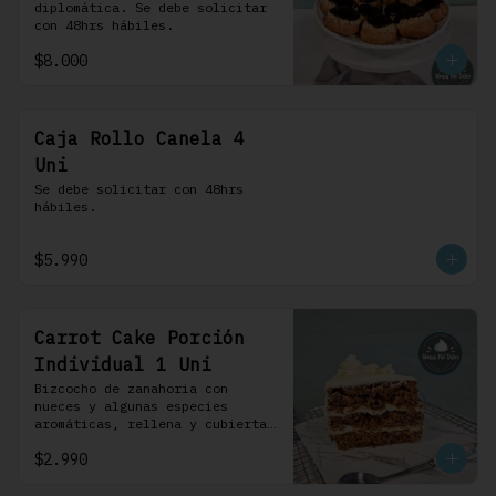
diplomática. Se debe solicitar 
con 48hrs hábiles.
$8.000
Caja Rollo Canela 4
Uni
Se debe solicitar con 48hrs 
hábiles.
$5.990
Carrot Cake Porción
Individual 1 Uni
Bizcocho de zanahoria con 
nueces y algunas especies 
aromáticas, rellena y cubierta 
con un frosting de queso de 
$2.990
crema.