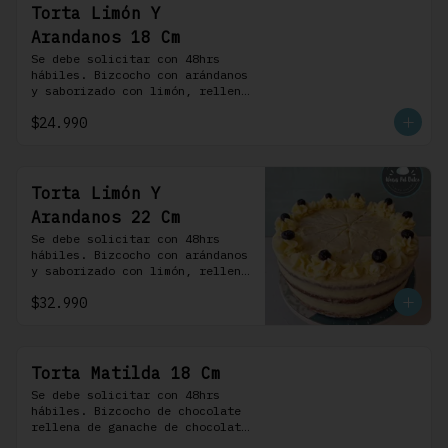
Torta Limón Y
Arandanos 18 Cm
Se debe solicitar con 48hrs 
hábiles. Bizcocho con arándanos 
y saborizado con limón, rellena 
de una mermelada de frutos 
$24.990
rojos y cubierta con un 
frosting de queso de crema.
Torta Limón Y
Arandanos 22 Cm
Se debe solicitar con 48hrs 
hábiles. Bizcocho con arándanos 
y saborizado con limón, rellena 
de una mermelada de frutos 
$32.990
rojos y cubierta con un 
frosting de queso de crema.
Torta Matilda 18 Cm
Se debe solicitar con 48hrs 
hábiles. Bizcocho de chocolate 
rellena de ganache de chocolate 
de leche, cubierta con un 