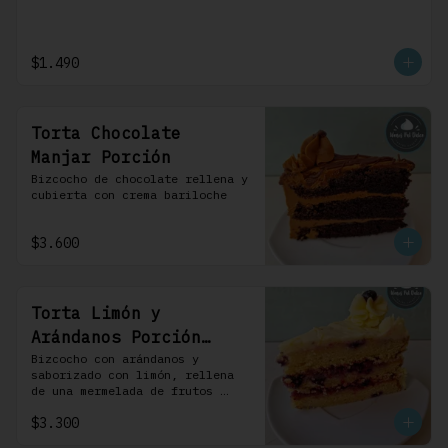
$1.490
Torta Chocolate
Manjar Porción
Bizcocho de chocolate rellena y 
cubierta con crema bariloche
$3.600
Torta Limón y
Arándanos Porción
Individual 1 Uni
Bizcocho con arándanos y 
saborizado con limón, rellena 
de una mermelada de frutos 
rojos y cubierta con un 
$3.300
frosting de queso de crema.