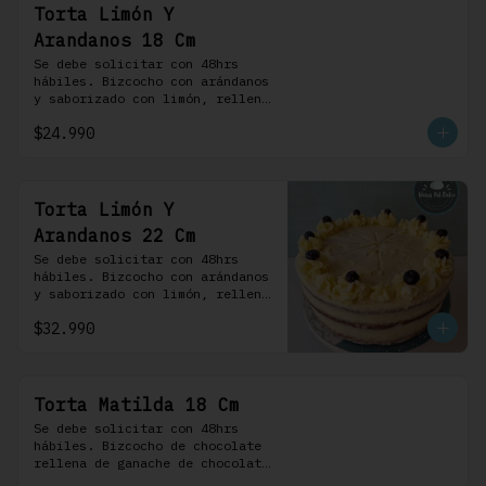
Torta Limón Y
Arandanos 18 Cm
Se debe solicitar con 48hrs 
hábiles. Bizcocho con arándanos 
y saborizado con limón, rellena 
de una mermelada de frutos 
$24.990
rojos y cubierta con un 
frosting de queso de crema.
Torta Limón Y
Arandanos 22 Cm
Se debe solicitar con 48hrs 
hábiles. Bizcocho con arándanos 
y saborizado con limón, rellena 
de una mermelada de frutos 
$32.990
rojos y cubierta con un 
frosting de queso de crema.
Torta Matilda 18 Cm
Se debe solicitar con 48hrs 
hábiles. Bizcocho de chocolate 
rellena de ganache de chocolate 
de leche, cubierta con un 