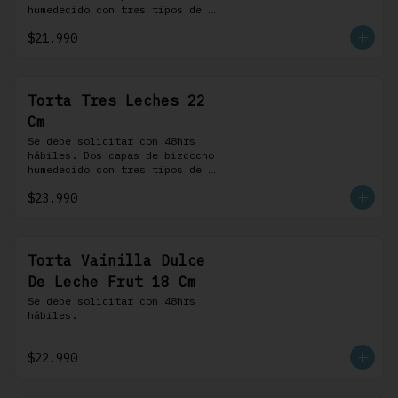
humedecido con tres tipos de 
leche, rellena de una crema 
$21.990
pastelera, cubierta con 
merengue suizo y montada sobre 
una base de chocolate blanco.
Torta Tres Leches 22
Cm
Se debe solicitar con 48hrs 
hábiles. Dos capas de bizcocho 
humedecido con tres tipos de 
leche, rellena de una crema 
$23.990
pastelera, cubierta con 
merengue suizo y montada sobre 
una base de chocolate blanco.
Torta Vainilla Dulce
De Leche Frut 18 Cm
Se debe solicitar con 48hrs 
hábiles.
$22.990