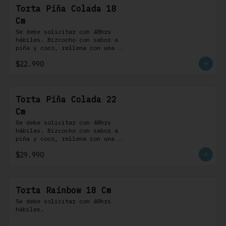
Torta Piña Colada 18
Cm
Se debe solicitar con 48hrs 
hábiles. Bizcocho con sabor a 
piña y coco, rellena con una 
delicada compota de piña y 
$22.990
coco, cubierta con buttercream 
coco-ron
Torta Piña Colada 22
Cm
Se debe solicitar con 48hrs 
hábiles. Bizcocho con sabor a 
piña y coco, rellena con una 
delicada compota de piña y 
$29.990
coco, cubierta con buttercream 
coco-ron
Torta Rainbow 18 Cm
Se debe solicitar con 48hrs 
hábiles.