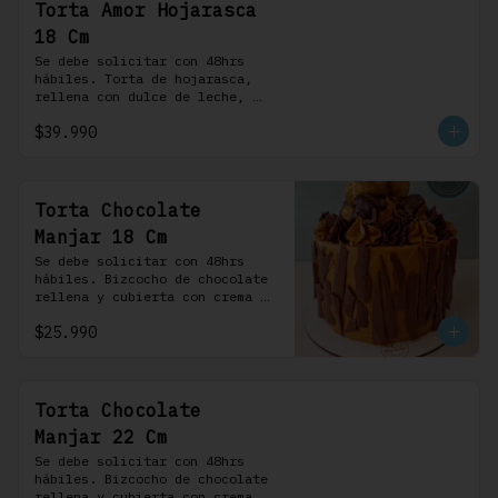
Torta Amor Hojarasca
18 Cm
Se debe solicitar con 48hrs 
hábiles. Torta de hojarasca, 
rellena con dulce de leche, 
crema pastelera, mermelada de 
$39.990
frambuesas, frambuesas frescas 
y nuestra versión de crema 
Chantilly
Torta Chocolate
Manjar 18 Cm
Se debe solicitar con 48hrs 
hábiles. Bizcocho de chocolate 
rellena y cubierta con crema 
bariloche. Incluye 6 
$25.990
profiteroles.
Torta Chocolate
Manjar 22 Cm
Se debe solicitar con 48hrs 
hábiles. Bizcocho de chocolate 
rellena y cubierta con crema 