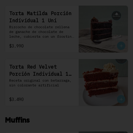
Torta Matilda Porción
Individual 1 Uni
Bizcocho de chocolate rellena 
de ganache de chocolate de 
leche, cubierta con un frosting 
de chocolate. 100% chocolate.
$3.990
Torta Red Velvet
Porción Individual 1
Uni
Receta original con betarraga, 
sin colorante artificial
$3.490
Muffins