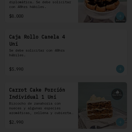
diplomática. Se debe solicitar 
con 48hrs hábiles.
$8.000
Caja Rollo Canela 4
Uni
Se debe solicitar con 48hrs 
hábiles.
$5.990
Carrot Cake Porción
Individual 1 Uni
Bizcocho de zanahoria con 
nueces y algunas especies 
aromáticas, rellena y cubierta 
con un frosting de queso de 
$2.990
crema.