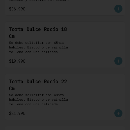
bariloche. Incluye 8 
$36.990
profiteroles.
Torta Dulce Rocio 18
Cm
Se debe solicitar con 48hrs 
hábiles. Bizcocho de vainilla 
rellena con una delicada 
pastelera saborizada con dulce 
$19.990
de leche cubierta con nuestra 
versión de Chantilly y nueces 
(opcionales)
Torta Dulce Rocio 22
Cm
Se debe solicitar con 48hrs 
hábiles. Bizcocho de vainilla 
rellena con una delicada 
pastelera saborizada con dulce 
$21.990
de leche cubierta con nuestra 
versión de Chantilly y nueces 
(opcionales)