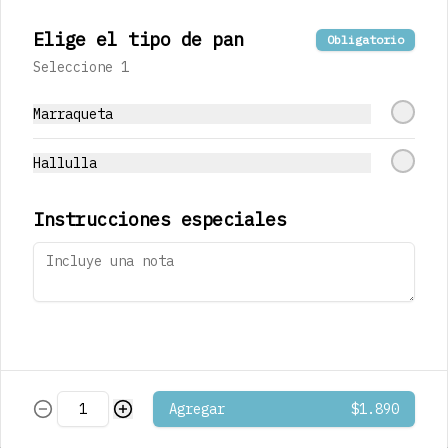
Elige el tipo de pan
Obligatorio
Seleccione 1
$1.290
Marraqueta
Hallulla
Café Mocaccino
Musetti
Instrucciones especiales
$1.290
Café Mocaccino
Vainilla Musetti
Agregar
$1.890