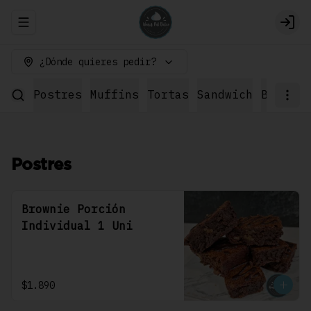
Abrir menu de navegación
Logi
¿Dónde quieres pedir?
Postres
Muffins
Tortas
Sandwich
Bebidas
Postres
Brownie Porción
Individual 1 Uni
$1.890