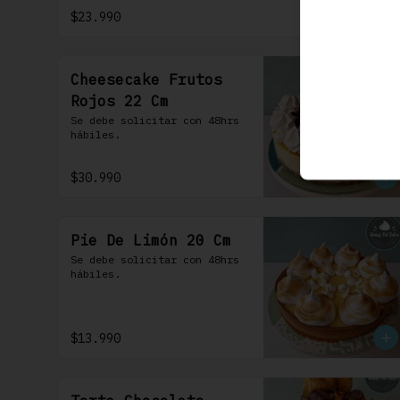
frosting de queso de crema.
$23.990
Cheesecake Frutos
Rojos 22 Cm
Se debe solicitar con 48hrs 
hábiles.
$30.990
Pie De Limón 20 Cm
Se debe solicitar con 48hrs 
hábiles.
$13.990