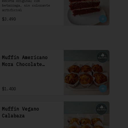
1 Uni
Receta original con 
betarraga, sin colorante 
artificial
$3.490
Muffin Americano
Mora Chocolate
Blanco
$1.400
Muffin Vegano
Calabaza