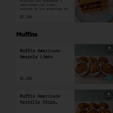
Individual 1 Uni
Bizcocho con arándanos y 
saborizado con limón, 
rellena de una mermelada de 
frutos rojos y cubierta con 
$3.300
un frosting de queso de 
crema.
Muffins
Muffin Americano
Amapola Limón
$1.400
Muffin Americano
Vainilla Chips
Chocolate