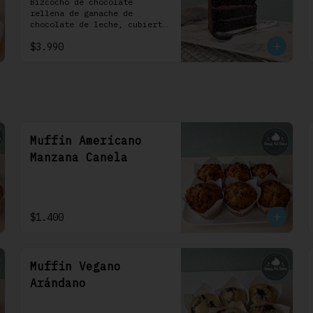
1 Uni
Bizcocho de chocolate 
rellena de ganache de 
chocolate de leche, cubierta 
con un frosting de 
$3.990
chocolate. 100% chocolate.
Muffin Americano
Manzana Canela
$1.400
Muffin Vegano
Arándano