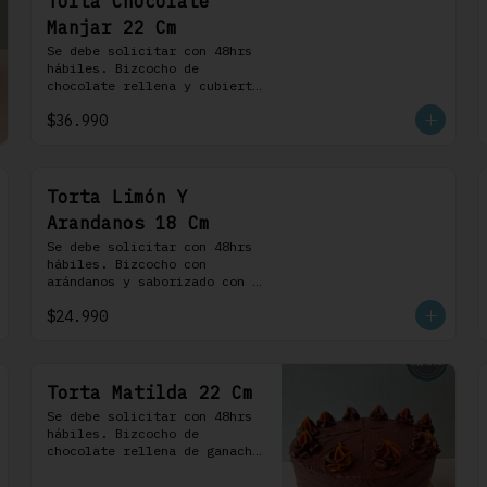
Torta Chocolate
Manjar 22 Cm
Se debe solicitar con 48hrs 
hábiles. Bizcocho de 
chocolate rellena y cubierta 
con crema bariloche. Incluye 
$36.990
8 profiteroles.
Torta Limón Y
Arandanos 18 Cm
Se debe solicitar con 48hrs 
hábiles. Bizcocho con 
arándanos y saborizado con 
limón, rellena de una 
$24.990
mermelada de frutos rojos y 
cubierta con un frosting de 
queso de crema.
Torta Matilda 22 Cm
Se debe solicitar con 48hrs 
hábiles. Bizcocho de 
chocolate rellena de ganache 
de chocolate de leche, 
cubierta con un frosting de 