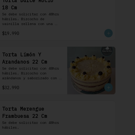
Torta Dulce Rocio
18 Cm
Se debe solicitar con 48hrs 
hábiles. Bizcocho de 
vainilla rellena con una 
delicada pastelera 
$19.990
saborizada con dulce de 
leche cubierta con nuestra 
versión de Chantilly y 
nueces (opcionales)
Torta Limón Y
Arandanos 22 Cm
Se debe solicitar con 48hrs 
hábiles. Bizcocho con 
arándanos y saborizado con 
limón, rellena de una 
$32.990
mermelada de frutos rojos y 
cubierta con un frosting de 
queso de crema.
Torta Merengue
Frambuesa 22 Cm
Se debe solicitar con 48hrs 
hábiles.