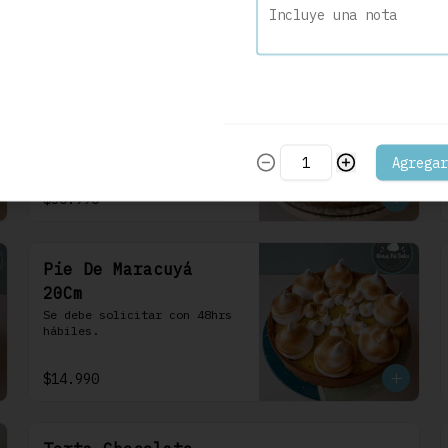
frosting de queso de crema.
$30.990
Cheesecake Maracuyá
22 Cm
Se debe solicitar con 48hrs 
hábiles.
Agregar
$30.990
Pie De Maracuyá
20Cm
Se debe solicitar con 48hrs 
hábiles.
$14.990