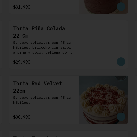
chocolate. 100% chocolate.
$31.990
Torta Piña Colada
22 Cm
Se debe solicitar con 48hrs 
hábiles. Bizcocho con sabor 
a piña y coco, rellena con 
una delicada compota de piña 
$29.990
y coco, cubierta con 
buttercream coco-ron
Torta Red Velvet
22cm
Se debe solicitar con 48hrs 
hábiles.
$30.990