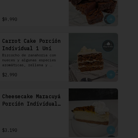
$9.990
Carrot Cake Porción
Individual 1 Uni
Bizcocho de zanahoria con 
nueces y algunas especies 
aromáticas, rellena y 
cubierta con un frosting de 
$2.990
queso de crema.
Cheesecake Maracuyá
Porción Individual
1 Uni
$3.190