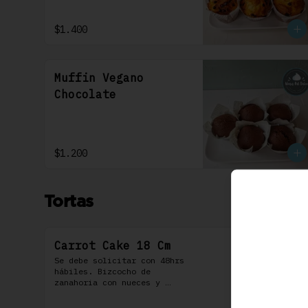
$1.400
Muffin Vegano
Chocolate
$1.200
Tortas
Carrot Cake 18 Cm
Se debe solicitar con 48hrs 
hábiles. Bizcocho de 
zanahoria con nueces y 
algunas especies aromáticas, 
rellena y cubierta con un 