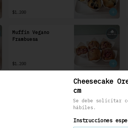
$1.200
Muffin Vegano
Frambuesa
$1.200
Cheesecake Or
cm
Se debe solicitar c
Carrot Cake 22 Cm
hábiles.
Se debe solicitar con 48hrs 
hábiles. Bizcocho de 
zanahoria con nueces y 
Instrucciones espe
algunas especies aromáticas, 
rellena y cubierta con un 