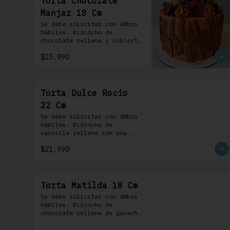
Torta Chocolate
Manjar 18 Cm
Se debe solicitar con 48hrs 
hábiles. Bizcocho de 
chocolate rellena y cubierta 
con crema bariloche. Incluye 
$25.990
6 profiteroles.
Torta Dulce Rocio
22 Cm
Se debe solicitar con 48hrs 
hábiles. Bizcocho de 
vainilla rellena con una 
delicada pastelera 
$21.990
saborizada con dulce de 
leche cubierta con nuestra 
versión de Chantilly y 
nueces (opcionales)
Torta Matilda 18 Cm
Se debe solicitar con 48hrs 
hábiles. Bizcocho de 
chocolate rellena de ganache 
de chocolate de leche, 
cubierta con un frosting de 