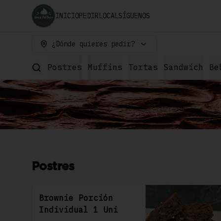
INICIO
PEDIR
LOCAL
SÍGUENOS
¿Dónde quieres pedir?
Postres
Muffins
Tortas
Sandwich
Be
Postres
Brownie Porción
Individual 1 Uni