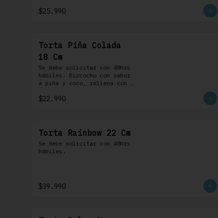
chocolate. 100% chocolate.
$25.990
Torta Piña Colada
18 Cm
Se debe solicitar con 48hrs 
hábiles. Bizcocho con sabor 
a piña y coco, rellena con 
una delicada compota de piña 
$22.990
y coco, cubierta con 
buttercream coco-ron
Torta Rainbow 22 Cm
Se debe solicitar con 48hrs 
hábiles.
$39.990