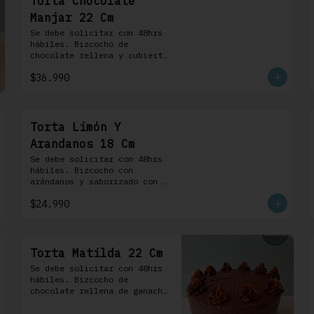
Torta Chocolate
Manjar 22 Cm
Se debe solicitar con 48hrs 
hábiles. Bizcocho de 
chocolate rellena y cubierta 
con crema bariloche. Incluye 
$36.990
8 profiteroles.
Torta Limón Y
Arandanos 18 Cm
Se debe solicitar con 48hrs 
hábiles. Bizcocho con 
arándanos y saborizado con 
limón, rellena de una 
$24.990
mermelada de frutos rojos y 
cubierta con un frosting de 
queso de crema.
Torta Matilda 22 Cm
Se debe solicitar con 48hrs 
hábiles. Bizcocho de 
chocolate rellena de ganache 
de chocolate de leche, 
cubierta con un frosting de 