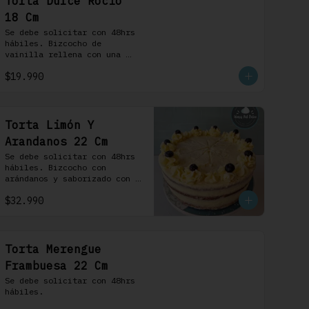
Torta Dulce Rocio
18 Cm
Se debe solicitar con 48hrs 
hábiles. Bizcocho de 
vainilla rellena con una 
delicada pastelera 
$19.990
saborizada con dulce de 
leche cubierta con nuestra 
versión de Chantilly y 
nueces (opcionales)
Torta Limón Y
Arandanos 22 Cm
Se debe solicitar con 48hrs 
hábiles. Bizcocho con 
arándanos y saborizado con 
limón, rellena de una 
$32.990
mermelada de frutos rojos y 
cubierta con un frosting de 
queso de crema.
Torta Merengue
Frambuesa 22 Cm
Se debe solicitar con 48hrs 
hábiles.