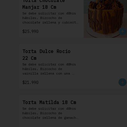
Torta Chocolate
Manjar 18 Cm
Se debe solicitar con 48hrs 
hábiles. Bizcocho de 
chocolate rellena y cubierta 
con crema bariloche. Incluye 
$25.990
6 profiteroles.
Torta Dulce Rocio
22 Cm
Se debe solicitar con 48hrs 
hábiles. Bizcocho de 
vainilla rellena con una 
delicada pastelera 
$21.990
saborizada con dulce de 
leche cubierta con nuestra 
versión de Chantilly y 
nueces (opcionales)
Torta Matilda 18 Cm
Se debe solicitar con 48hrs 
hábiles. Bizcocho de 
chocolate rellena de ganache 
de chocolate de leche, 
cubierta con un frosting de 