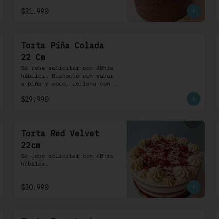
chocolate. 100% chocolate.
$31.990
Torta Piña Colada
22 Cm
Se debe solicitar con 48hrs 
hábiles. Bizcocho con sabor 
a piña y coco, rellena con 
una delicada compota de piña 
$29.990
y coco, cubierta con 
buttercream coco-ron
Torta Red Velvet
22cm
Se debe solicitar con 48hrs 
hábiles.
$30.990