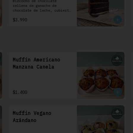
1 Uni
Bizcocho de chocolate 
rellena de ganache de 
chocolate de leche, cubierta 
con un frosting de 
$3.990
chocolate. 100% chocolate.
Muffin Americano
Manzana Canela
$1.400
Muffin Vegano
Arándano