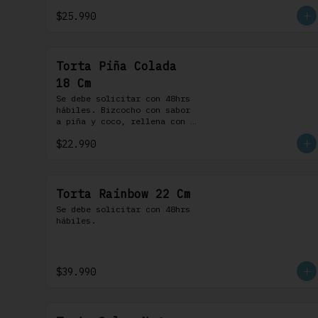
chocolate. 100% chocolate.
$25.990
Torta Piña Colada
18 Cm
Se debe solicitar con 48hrs 
hábiles. Bizcocho con sabor 
a piña y coco, rellena con 
una delicada compota de piña 
$22.990
y coco, cubierta con 
buttercream coco-ron
Torta Rainbow 22 Cm
Se debe solicitar con 48hrs 
hábiles.
$39.990