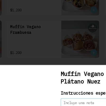
$1.200
Muffin Vegano
Frambuesa
$1.200
Muffin Vegano
Plátano Nuez
Carrot Cake 22 Cm
Se debe solicitar con 48hrs 
Instrucciones espe
hábiles. Bizcocho de 
zanahoria con nueces y 
algunas especies aromáticas, 
rellena y cubierta con un 