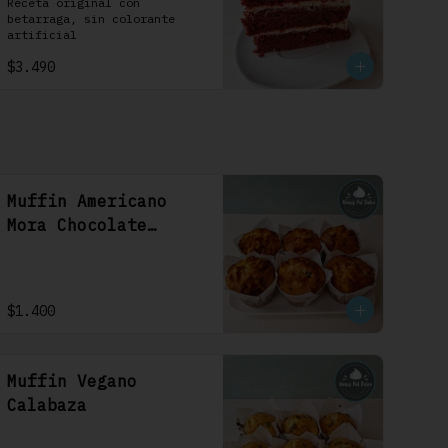
1 Uni
Receta original con 
betarraga, sin colorante 
artificial
$3.490
Muffin Americano
Mora Chocolate
Blanco
$1.400
Muffin Vegano
Calabaza