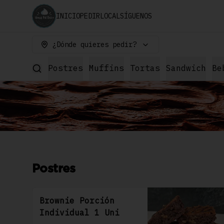
INICIO
PEDIR
LOCAL
SÍGUENOS
¿Dónde quieres pedir?
Postres
Muffins
Tortas
Sandwich
Be
Postres
Brownie Porción
Individual 1 Uni