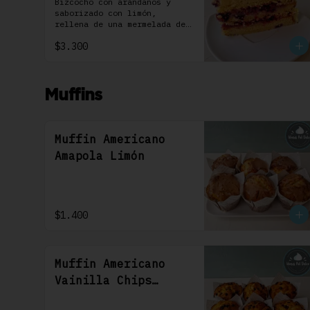
Individual 1 Uni
Bizcocho con arándanos y 
saborizado con limón, 
rellena de una mermelada de 
frutos rojos y cubierta con 
$3.300
un frosting de queso de 
crema.
Muffins
Muffin Americano
Amapola Limón
$1.400
Muffin Americano
Vainilla Chips
Chocolate