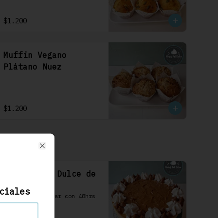
$1.200
Muffin Vegano
Plátano Nuez
$1.200
Close
Cheesecake Dulce de
Leche 22cm
ciales
Se debe solicitar con 48hrs 
hábiles.