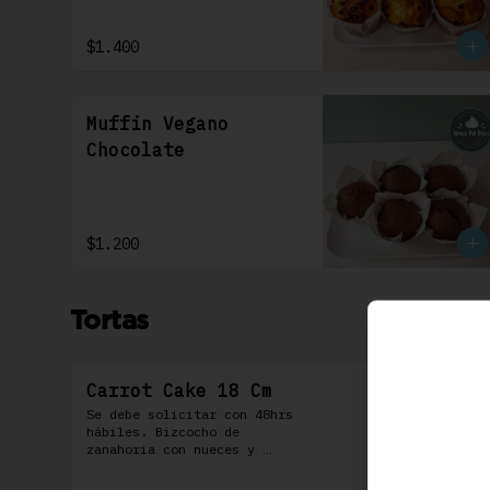
$1.400
Muffin Vegano
Chocolate
$1.200
Tortas
Carrot Cake 18 Cm
Se debe solicitar con 48hrs 
hábiles. Bizcocho de 
zanahoria con nueces y 
algunas especies aromáticas, 
rellena y cubierta con un 