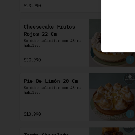
frosting de queso de crema.
$23.990
Cheesecake Frutos
Rojos 22 Cm
Se debe solicitar con 48hrs 
hábiles.
$30.990
Pie De Limón 20 Cm
Se debe solicitar con 48hrs 
hábiles.
$13.990