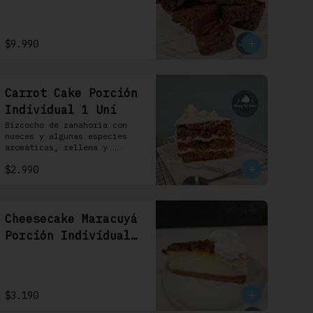
$9.990
Carrot Cake Porción
Individual 1 Uni
Bizcocho de zanahoria con 
nueces y algunas especies 
aromáticas, rellena y 
cubierta con un frosting de 
$2.990
queso de crema.
Cheesecake Maracuyá
Porción Individual
1 Uni
$3.190