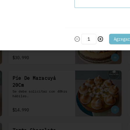
frosting de queso de crema.
$30.990
Cheesecake Maracuyá
22 Cm
Agregar
Se debe solicitar con 48hrs 
hábiles.
$30.990
Pie De Maracuyá
20Cm
Se debe solicitar con 48hrs 
hábiles.
$14.990