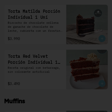
Torta Matilda Porción
Individual 1 Uni
Bizcocho de chocolate rellena 
de ganache de chocolate de 
leche, cubierta con un frosting 
de chocolate. 100% chocolate.
$3.990
Torta Red Velvet
Porción Individual 1
Uni
Receta original con betarraga, 
sin colorante artificial
$3.490
Muffins