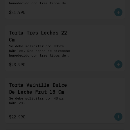
humedecido con tres tipos de 
leche, rellena de una crema 
$21.990
pastelera, cubierta con 
merengue suizo y montada sobre 
una base de chocolate blanco.
Torta Tres Leches 22
Cm
Se debe solicitar con 48hrs 
hábiles. Dos capas de bizcocho 
humedecido con tres tipos de 
leche, rellena de una crema 
$23.990
pastelera, cubierta con 
merengue suizo y montada sobre 
una base de chocolate blanco.
Torta Vainilla Dulce
De Leche Frut 18 Cm
Se debe solicitar con 48hrs 
hábiles.
$22.990