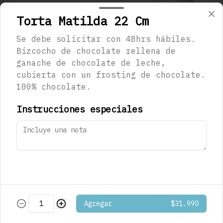
Torta Matilda 22 Cm
Se debe solicitar con 48hrs hábiles.
$1.290
Bizcocho de chocolate rellena de
ganache de chocolate de leche,
cubierta con un frosting de chocolate.
Café Mocaccino
100% chocolate.
Musetti
Instrucciones especiales
$1.290
Café Mocaccino
Vainilla Musetti
Agregar
$31.990