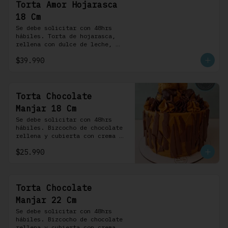
Torta Amor Hojarasca
18 Cm
Se debe solicitar con 48hrs 
hábiles. Torta de hojarasca, 
rellena con dulce de leche, 
crema pastelera, mermelada de 
$39.990
frambuesas, frambuesas frescas 
y nuestra versión de crema 
Chantilly
Torta Chocolate
Manjar 18 Cm
Se debe solicitar con 48hrs 
hábiles. Bizcocho de chocolate 
rellena y cubierta con crema 
bariloche. Incluye 6 
$25.990
profiteroles.
Torta Chocolate
Manjar 22 Cm
Se debe solicitar con 48hrs 
hábiles. Bizcocho de chocolate 
rellena y cubierta con crema 