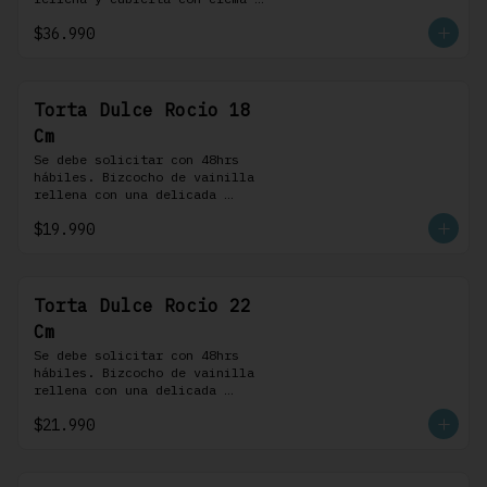
bariloche. Incluye 8 
$36.990
profiteroles.
Torta Dulce Rocio 18
Cm
Se debe solicitar con 48hrs 
hábiles. Bizcocho de vainilla 
rellena con una delicada 
pastelera saborizada con dulce 
$19.990
de leche cubierta con nuestra 
versión de Chantilly y nueces 
(opcionales)
Torta Dulce Rocio 22
Cm
Se debe solicitar con 48hrs 
hábiles. Bizcocho de vainilla 
rellena con una delicada 
pastelera saborizada con dulce 
$21.990
de leche cubierta con nuestra 
versión de Chantilly y nueces 
(opcionales)