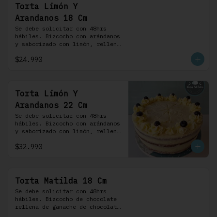
Torta Limón Y
Arandanos 18 Cm
Se debe solicitar con 48hrs 
hábiles. Bizcocho con arándanos 
y saborizado con limón, rellena 
de una mermelada de frutos 
$24.990
rojos y cubierta con un 
frosting de queso de crema.
Torta Limón Y
Arandanos 22 Cm
Se debe solicitar con 48hrs 
hábiles. Bizcocho con arándanos 
y saborizado con limón, rellena 
de una mermelada de frutos 
$32.990
rojos y cubierta con un 
frosting de queso de crema.
Torta Matilda 18 Cm
Se debe solicitar con 48hrs 
hábiles. Bizcocho de chocolate 
rellena de ganache de chocolate 
de leche, cubierta con un 