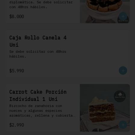
diplomática. Se debe solicitar 
con 48hrs hábiles.
$8.000
Caja Rollo Canela 4
Uni
Se debe solicitar con 48hrs 
hábiles.
$5.990
Carrot Cake Porción
Individual 1 Uni
Bizcocho de zanahoria con 
nueces y algunas especies 
aromáticas, rellena y cubierta 
con un frosting de queso de 
$2.990
crema.