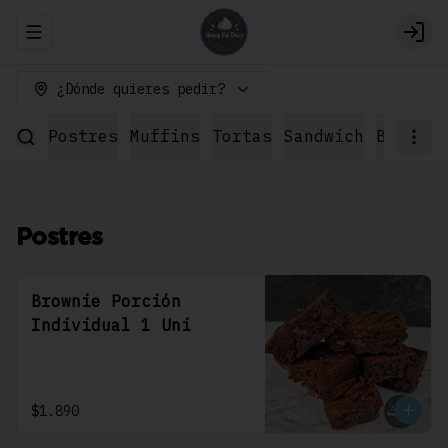
Abrir menu de navegación
Logi
¿Dónde quieres pedir?
Postres
Muffins
Tortas
Sandwich
Bebidas
Postres
Brownie Porción
Individual 1 Uni
$1.890