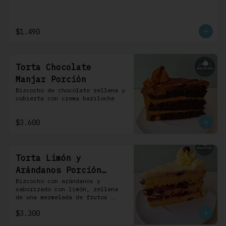
$1.490
Torta Chocolate
Manjar Porción
Bizcocho de chocolate rellena y 
cubierta con crema bariloche
$3.600
Torta Limón y
Arándanos Porción
Individual 1 Uni
Bizcocho con arándanos y 
saborizado con limón, rellena 
de una mermelada de frutos 
rojos y cubierta con un 
$3.300
frosting de queso de crema.