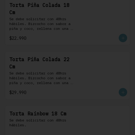
Torta Piña Colada 18
Cm
Se debe solicitar con 48hrs 
hábiles. Bizcocho con sabor a 
piña y coco, rellena con una 
delicada compota de piña y 
$22.990
coco, cubierta con buttercream 
coco-ron
Torta Piña Colada 22
Cm
Se debe solicitar con 48hrs 
hábiles. Bizcocho con sabor a 
piña y coco, rellena con una 
delicada compota de piña y 
$29.990
coco, cubierta con buttercream 
coco-ron
Torta Rainbow 18 Cm
Se debe solicitar con 48hrs 
hábiles.