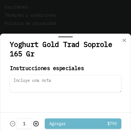
Escríbenos
Términos y condiciones
Política de privacidad
Redes sociales
Yoghurt Gold Trad Soprole
Instagram
165 Gr
Facebook
Instrucciones especiales
Mi cuenta
Pedir
Iniciar sesión
Powered by
Agregar
$790