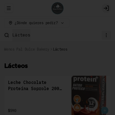
Abrir menu de navegación
Logi
¿Dónde quieres pedir?
Lácteos
Wenos Pal Dulce Bakery
Lácteos
Lácteos
Leche Chocolate
Proteína Soprole 200
Cc
$590