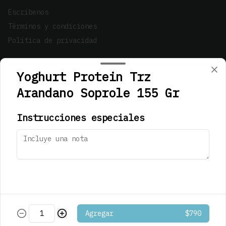
Escríbenos
Términos y condiciones
Política de privacidad
Redes sociales
Yoghurt Protein Trz
Instagram
Arandano Soprole 155 Gr
Facebook
Instrucciones especiales
Mi cuenta
Pedir
Iniciar sesión
Powered by
Agregar
$790