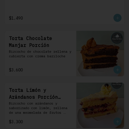
$1.490
Torta Chocolate
Manjar Porción
Bizcocho de chocolate rellena y 
cubierta con crema bariloche
$3.600
Torta Limón y
Arándanos Porción
Individual 1 Uni
Bizcocho con arándanos y 
saborizado con limón, rellena 
de una mermelada de frutos 
rojos y cubierta con un 
$3.300
frosting de queso de crema.