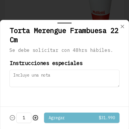
$1.290
Torta Merengue Frambuesa 22
Cm
Café Mocaccino
Se debe solicitar con 48hrs hábiles.
Musetti
Instrucciones especiales
$1.290
Café Mocaccino
Vainilla Musetti
Agregar
$31.990