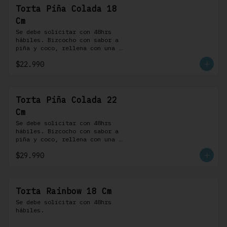
Torta Piña Colada 18
Cm
Se debe solicitar con 48hrs 
hábiles. Bizcocho con sabor a 
piña y coco, rellena con una 
delicada compota de piña y 
$22.990
coco, cubierta con buttercream 
coco-ron
Torta Piña Colada 22
Cm
Se debe solicitar con 48hrs 
hábiles. Bizcocho con sabor a 
piña y coco, rellena con una 
delicada compota de piña y 
$29.990
coco, cubierta con buttercream 
coco-ron
Torta Rainbow 18 Cm
Se debe solicitar con 48hrs 
hábiles.