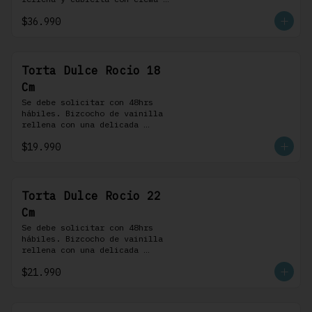
bariloche. Incluye 8 
$36.990
profiteroles.
Torta Dulce Rocio 18
Cm
Se debe solicitar con 48hrs 
hábiles. Bizcocho de vainilla 
rellena con una delicada 
pastelera saborizada con dulce 
$19.990
de leche cubierta con nuestra 
versión de Chantilly y nueces 
(opcionales)
Torta Dulce Rocio 22
Cm
Se debe solicitar con 48hrs 
hábiles. Bizcocho de vainilla 
rellena con una delicada 
pastelera saborizada con dulce 
$21.990
de leche cubierta con nuestra 
versión de Chantilly y nueces 
(opcionales)