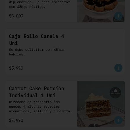
diplomática. Se debe solicitar 
con 48hrs hábiles.
$8.000
Caja Rollo Canela 4
Uni
Se debe solicitar con 48hrs 
hábiles.
$5.990
Carrot Cake Porción
Individual 1 Uni
Bizcocho de zanahoria con 
nueces y algunas especies 
aromáticas, rellena y cubierta 
con un frosting de queso de 
$2.990
crema.