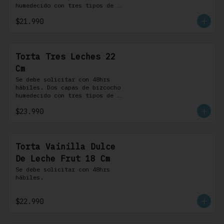
humedecido con tres tipos de 
leche, rellena de una crema 
$21.990
pastelera, cubierta con 
merengue suizo y montada sobre 
una base de chocolate blanco.
Torta Tres Leches 22
Cm
Se debe solicitar con 48hrs 
hábiles. Dos capas de bizcocho 
humedecido con tres tipos de 
leche, rellena de una crema 
$23.990
pastelera, cubierta con 
merengue suizo y montada sobre 
una base de chocolate blanco.
Torta Vainilla Dulce
De Leche Frut 18 Cm
Se debe solicitar con 48hrs 
hábiles.
$22.990