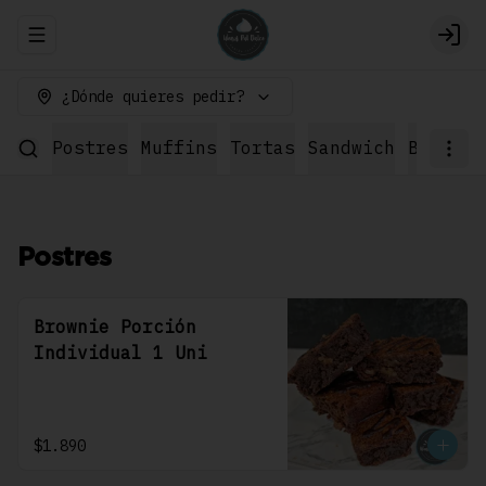
Abrir menu de navegación
Logi
¿Dónde quieres pedir?
Postres
Muffins
Tortas
Sandwich
Bebidas
Postres
Brownie Porción
Individual 1 Uni
$1.890