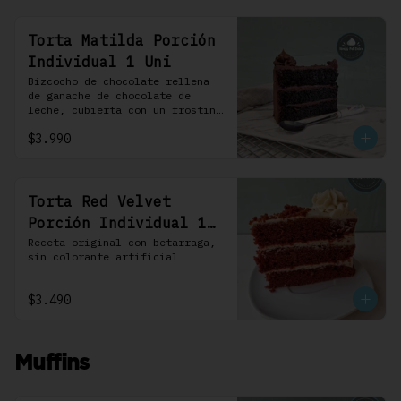
Torta Matilda Porción
Individual 1 Uni
Bizcocho de chocolate rellena 
de ganache de chocolate de 
leche, cubierta con un frosting 
de chocolate. 100% chocolate.
$3.990
Torta Red Velvet
Porción Individual 1
Uni
Receta original con betarraga, 
sin colorante artificial
$3.490
Muffins