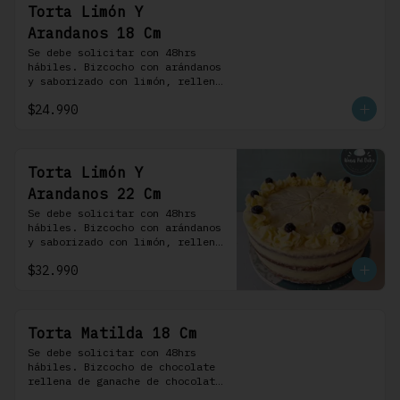
Torta Limón Y
Arandanos 18 Cm
Se debe solicitar con 48hrs 
hábiles. Bizcocho con arándanos 
y saborizado con limón, rellena 
de una mermelada de frutos 
$24.990
rojos y cubierta con un 
frosting de queso de crema.
Torta Limón Y
Arandanos 22 Cm
Se debe solicitar con 48hrs 
hábiles. Bizcocho con arándanos 
y saborizado con limón, rellena 
de una mermelada de frutos 
$32.990
rojos y cubierta con un 
frosting de queso de crema.
Torta Matilda 18 Cm
Se debe solicitar con 48hrs 
hábiles. Bizcocho de chocolate 
rellena de ganache de chocolate 
de leche, cubierta con un 