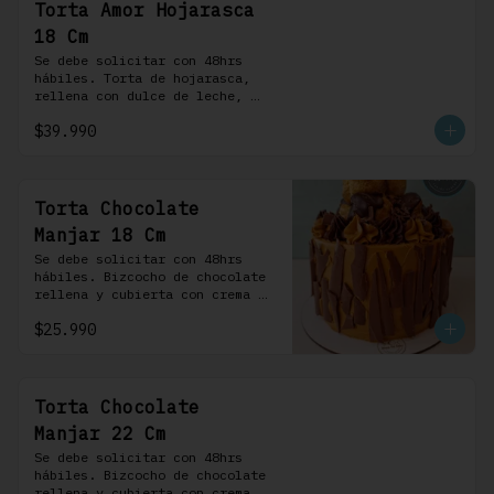
Torta Amor Hojarasca
18 Cm
Se debe solicitar con 48hrs 
hábiles. Torta de hojarasca, 
rellena con dulce de leche, 
crema pastelera, mermelada de 
$39.990
frambuesas, frambuesas frescas 
y nuestra versión de crema 
Chantilly
Torta Chocolate
Manjar 18 Cm
Se debe solicitar con 48hrs 
hábiles. Bizcocho de chocolate 
rellena y cubierta con crema 
bariloche. Incluye 6 
$25.990
profiteroles.
Torta Chocolate
Manjar 22 Cm
Se debe solicitar con 48hrs 
hábiles. Bizcocho de chocolate 
rellena y cubierta con crema 