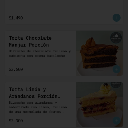
$1.490
Torta Chocolate
Manjar Porción
Bizcocho de chocolate rellena y 
cubierta con crema bariloche
$3.600
Torta Limón y
Arándanos Porción
Individual 1 Uni
Bizcocho con arándanos y 
saborizado con limón, rellena 
de una mermelada de frutos 
rojos y cubierta con un 
$3.300
frosting de queso de crema.