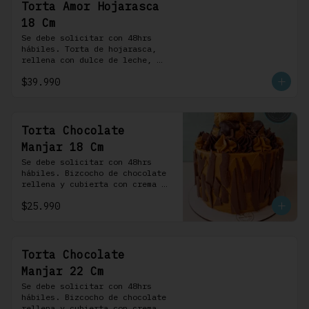
Torta Amor Hojarasca
18 Cm
Se debe solicitar con 48hrs 
hábiles. Torta de hojarasca, 
rellena con dulce de leche, 
crema pastelera, mermelada de 
$39.990
frambuesas, frambuesas frescas 
y nuestra versión de crema 
Chantilly
Torta Chocolate
Manjar 18 Cm
Se debe solicitar con 48hrs 
hábiles. Bizcocho de chocolate 
rellena y cubierta con crema 
bariloche. Incluye 6 
$25.990
profiteroles.
Torta Chocolate
Manjar 22 Cm
Se debe solicitar con 48hrs 
hábiles. Bizcocho de chocolate 
rellena y cubierta con crema 