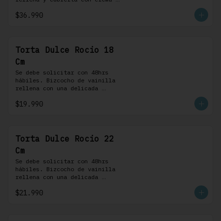
bariloche. Incluye 8 
$36.990
profiteroles.
Torta Dulce Rocio 18
Cm
Se debe solicitar con 48hrs 
hábiles. Bizcocho de vainilla 
rellena con una delicada 
pastelera saborizada con dulce 
$19.990
de leche cubierta con nuestra 
versión de Chantilly y nueces 
(opcionales)
Torta Dulce Rocio 22
Cm
Se debe solicitar con 48hrs 
hábiles. Bizcocho de vainilla 
rellena con una delicada 
pastelera saborizada con dulce 
$21.990
de leche cubierta con nuestra 
versión de Chantilly y nueces 
(opcionales)