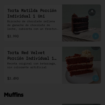
Torta Matilda Porción
Individual 1 Uni
Bizcocho de chocolate rellena 
de ganache de chocolate de 
leche, cubierta con un frosting 
de chocolate. 100% chocolate.
$3.990
Torta Red Velvet
Porción Individual 1
Uni
Receta original con betarraga, 
sin colorante artificial
$3.490
Muffins