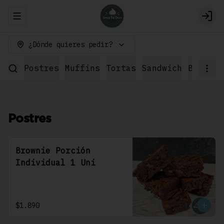
Abrir menu de navegación
Logi
¿Dónde quieres pedir?
Postres
Muffins
Tortas
Sandwich
Bebidas
Postres
Brownie Porción
Individual 1 Uni
$1.890