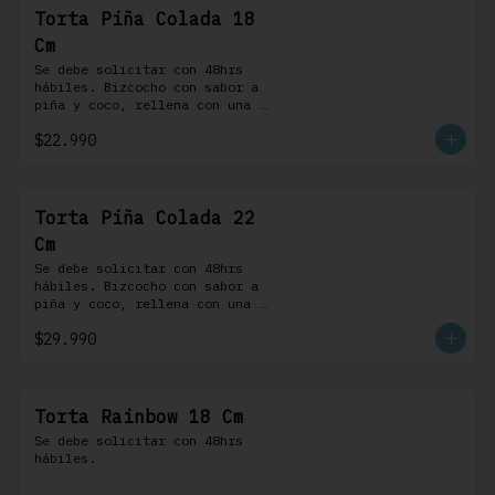
Torta Piña Colada 18
Cm
Se debe solicitar con 48hrs 
hábiles. Bizcocho con sabor a 
piña y coco, rellena con una 
delicada compota de piña y 
$22.990
coco, cubierta con buttercream 
coco-ron
Torta Piña Colada 22
Cm
Se debe solicitar con 48hrs 
hábiles. Bizcocho con sabor a 
piña y coco, rellena con una 
delicada compota de piña y 
$29.990
coco, cubierta con buttercream 
coco-ron
Torta Rainbow 18 Cm
Se debe solicitar con 48hrs 
hábiles.