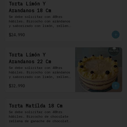
Torta Limón Y
Arandanos 18 Cm
Se debe solicitar con 48hrs 
hábiles. Bizcocho con arándanos 
y saborizado con limón, rellena 
de una mermelada de frutos 
$24.990
rojos y cubierta con un 
frosting de queso de crema.
Torta Limón Y
Arandanos 22 Cm
Se debe solicitar con 48hrs 
hábiles. Bizcocho con arándanos 
y saborizado con limón, rellena 
de una mermelada de frutos 
$32.990
rojos y cubierta con un 
frosting de queso de crema.
Torta Matilda 18 Cm
Se debe solicitar con 48hrs 
hábiles. Bizcocho de chocolate 
rellena de ganache de chocolate 
de leche, cubierta con un 