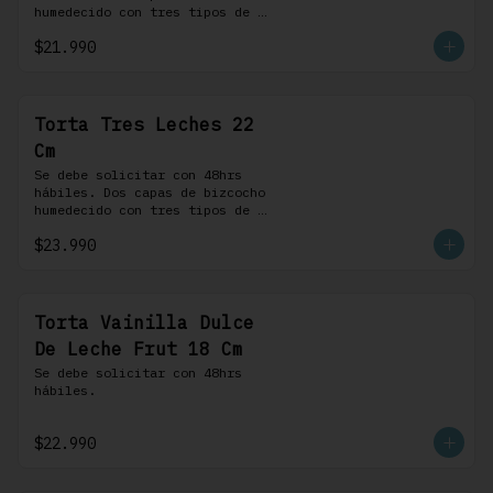
humedecido con tres tipos de 
leche, rellena de una crema 
$21.990
pastelera, cubierta con 
merengue suizo y montada sobre 
una base de chocolate blanco.
Torta Tres Leches 22
Cm
Se debe solicitar con 48hrs 
hábiles. Dos capas de bizcocho 
humedecido con tres tipos de 
leche, rellena de una crema 
$23.990
pastelera, cubierta con 
merengue suizo y montada sobre 
una base de chocolate blanco.
Torta Vainilla Dulce
De Leche Frut 18 Cm
Se debe solicitar con 48hrs 
hábiles.
$22.990