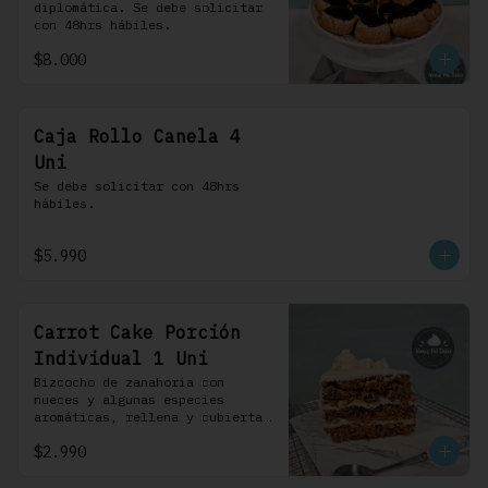
diplomática. Se debe solicitar 
con 48hrs hábiles.
$8.000
Caja Rollo Canela 4
Uni
Se debe solicitar con 48hrs 
hábiles.
$5.990
Carrot Cake Porción
Individual 1 Uni
Bizcocho de zanahoria con 
nueces y algunas especies 
aromáticas, rellena y cubierta 
con un frosting de queso de 
$2.990
crema.