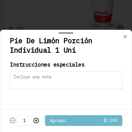
$1.290
Pie De Limón Porción
Individual 1 Uni
Café Mocaccino
Musetti
Instrucciones especiales
$1.290
Café Mocaccino
Vainilla Musetti
Agregar
$1.890