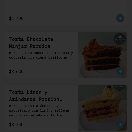
$1.490
Torta Chocolate
Manjar Porción
Bizcocho de chocolate rellena y 
cubierta con crema bariloche
$3.600
Torta Limón y
Arándanos Porción
Individual 1 Uni
Bizcocho con arándanos y 
saborizado con limón, rellena 
de una mermelada de frutos 
rojos y cubierta con un 
$3.300
frosting de queso de crema.