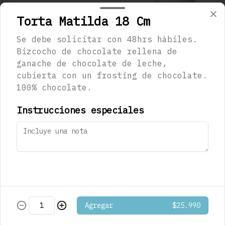
Torta Matilda 18 Cm
Se debe solicitar con 48hrs hábiles.
$1.290
Bizcocho de chocolate rellena de
ganache de chocolate de leche,
cubierta con un frosting de chocolate.
Café Mocaccino
100% chocolate.
Musetti
Instrucciones especiales
$1.290
Café Mocaccino
Vainilla Musetti
Agregar
$25.990