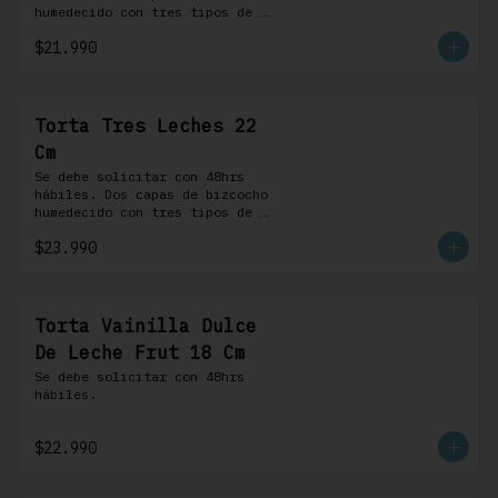
humedecido con tres tipos de 
leche, rellena de una crema 
$21.990
pastelera, cubierta con 
merengue suizo y montada sobre 
una base de chocolate blanco.
Torta Tres Leches 22
Cm
Se debe solicitar con 48hrs 
hábiles. Dos capas de bizcocho 
humedecido con tres tipos de 
leche, rellena de una crema 
$23.990
pastelera, cubierta con 
merengue suizo y montada sobre 
una base de chocolate blanco.
Torta Vainilla Dulce
De Leche Frut 18 Cm
Se debe solicitar con 48hrs 
hábiles.
$22.990