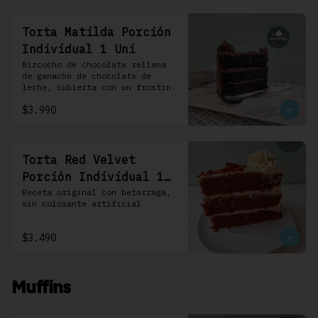
Torta Matilda Porción
Individual 1 Uni
Bizcocho de chocolate rellena 
de ganache de chocolate de 
leche, cubierta con un frosting 
de chocolate. 100% chocolate.
$3.990
Torta Red Velvet
Porción Individual 1
Uni
Receta original con betarraga, 
sin colorante artificial
$3.490
Muffins