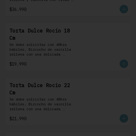
bariloche. Incluye 8 
$36.990
profiteroles.
Torta Dulce Rocio 18
Cm
Se debe solicitar con 48hrs 
hábiles. Bizcocho de vainilla 
rellena con una delicada 
pastelera saborizada con dulce 
$19.990
de leche cubierta con nuestra 
versión de Chantilly y nueces 
(opcionales)
Torta Dulce Rocio 22
Cm
Se debe solicitar con 48hrs 
hábiles. Bizcocho de vainilla 
rellena con una delicada 
pastelera saborizada con dulce 
$21.990
de leche cubierta con nuestra 
versión de Chantilly y nueces 
(opcionales)