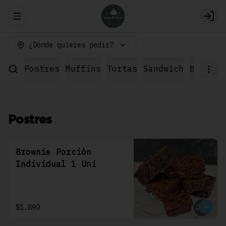
Abrir menu de navegación
Logi
¿Dónde quieres pedir?
Postres
Muffins
Tortas
Sandwich
Bebidas
Postres
Brownie Porción
Individual 1 Uni
$1.890