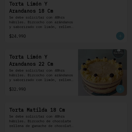
Torta Limón Y
Arandanos 18 Cm
Se debe solicitar con 48hrs 
hábiles. Bizcocho con arándanos 
y saborizado con limón, rellena 
de una mermelada de frutos 
$24.990
rojos y cubierta con un 
frosting de queso de crema.
Torta Limón Y
Arandanos 22 Cm
Se debe solicitar con 48hrs 
hábiles. Bizcocho con arándanos 
y saborizado con limón, rellena 
de una mermelada de frutos 
$32.990
rojos y cubierta con un 
frosting de queso de crema.
Torta Matilda 18 Cm
Se debe solicitar con 48hrs 
hábiles. Bizcocho de chocolate 
rellena de ganache de chocolate 
de leche, cubierta con un 