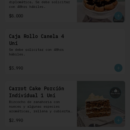
diplomática. Se debe solicitar 
con 48hrs hábiles.
$8.000
Caja Rollo Canela 4
Uni
Se debe solicitar con 48hrs 
hábiles.
$5.990
Carrot Cake Porción
Individual 1 Uni
Bizcocho de zanahoria con 
nueces y algunas especies 
aromáticas, rellena y cubierta 
con un frosting de queso de 
$2.990
crema.