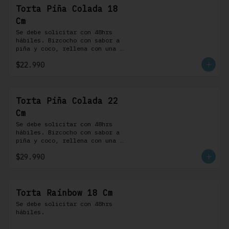
Torta Piña Colada 18
Cm
Se debe solicitar con 48hrs 
hábiles. Bizcocho con sabor a 
piña y coco, rellena con una 
delicada compota de piña y 
$22.990
coco, cubierta con buttercream 
coco-ron
Torta Piña Colada 22
Cm
Se debe solicitar con 48hrs 
hábiles. Bizcocho con sabor a 
piña y coco, rellena con una 
delicada compota de piña y 
$29.990
coco, cubierta con buttercream 
coco-ron
Torta Rainbow 18 Cm
Se debe solicitar con 48hrs 
hábiles.