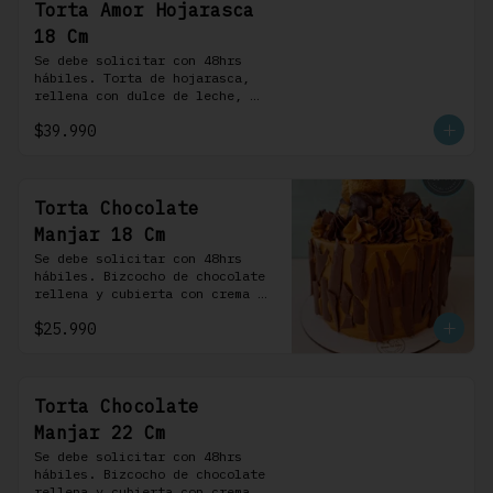
Torta Amor Hojarasca
18 Cm
Se debe solicitar con 48hrs 
hábiles. Torta de hojarasca, 
rellena con dulce de leche, 
crema pastelera, mermelada de 
$39.990
frambuesas, frambuesas frescas 
y nuestra versión de crema 
Chantilly
Torta Chocolate
Manjar 18 Cm
Se debe solicitar con 48hrs 
hábiles. Bizcocho de chocolate 
rellena y cubierta con crema 
bariloche. Incluye 6 
$25.990
profiteroles.
Torta Chocolate
Manjar 22 Cm
Se debe solicitar con 48hrs 
hábiles. Bizcocho de chocolate 
rellena y cubierta con crema 