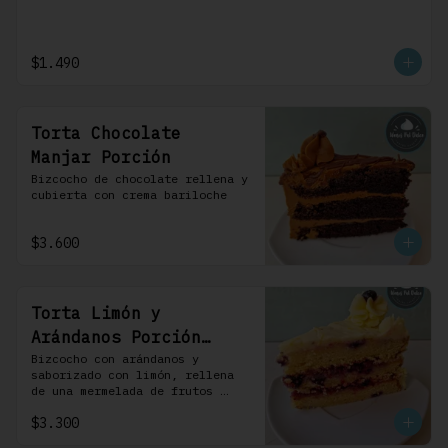
$1.490
Torta Chocolate
Manjar Porción
Bizcocho de chocolate rellena y 
cubierta con crema bariloche
$3.600
Torta Limón y
Arándanos Porción
Individual 1 Uni
Bizcocho con arándanos y 
saborizado con limón, rellena 
de una mermelada de frutos 
rojos y cubierta con un 
$3.300
frosting de queso de crema.