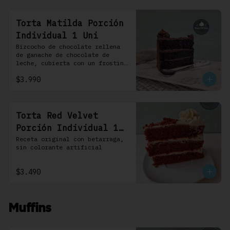
Torta Matilda Porción
Individual 1 Uni
Bizcocho de chocolate rellena 
de ganache de chocolate de 
leche, cubierta con un frosting 
de chocolate. 100% chocolate.
$3.990
Torta Red Velvet
Porción Individual 1
Uni
Receta original con betarraga, 
sin colorante artificial
$3.490
Muffins