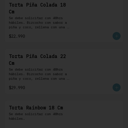
Torta Piña Colada 18
Cm
Se debe solicitar con 48hrs 
hábiles. Bizcocho con sabor a 
piña y coco, rellena con una 
delicada compota de piña y 
$22.990
coco, cubierta con buttercream 
coco-ron
Torta Piña Colada 22
Cm
Se debe solicitar con 48hrs 
hábiles. Bizcocho con sabor a 
piña y coco, rellena con una 
delicada compota de piña y 
$29.990
coco, cubierta con buttercream 
coco-ron
Torta Rainbow 18 Cm
Se debe solicitar con 48hrs 
hábiles.