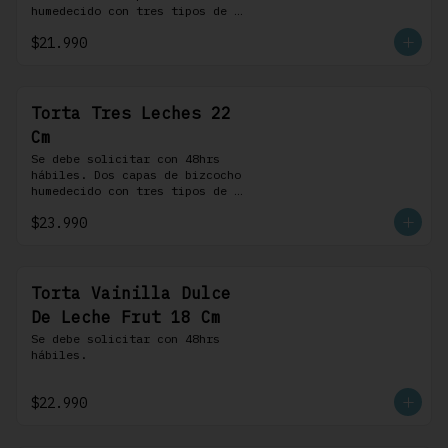
humedecido con tres tipos de 
leche, rellena de una crema 
$21.990
pastelera, cubierta con 
merengue suizo y montada sobre 
una base de chocolate blanco.
Torta Tres Leches 22
Cm
Se debe solicitar con 48hrs 
hábiles. Dos capas de bizcocho 
humedecido con tres tipos de 
leche, rellena de una crema 
$23.990
pastelera, cubierta con 
merengue suizo y montada sobre 
una base de chocolate blanco.
Torta Vainilla Dulce
De Leche Frut 18 Cm
Se debe solicitar con 48hrs 
hábiles.
$22.990