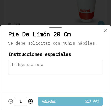
$1.290
Pie De Limón 20 Cm
Café Mocaccino
Se debe solicitar con 48hrs hábiles.
Musetti
Instrucciones especiales
$1.290
Café Mocaccino
Vainilla Musetti
Agregar
$13.990