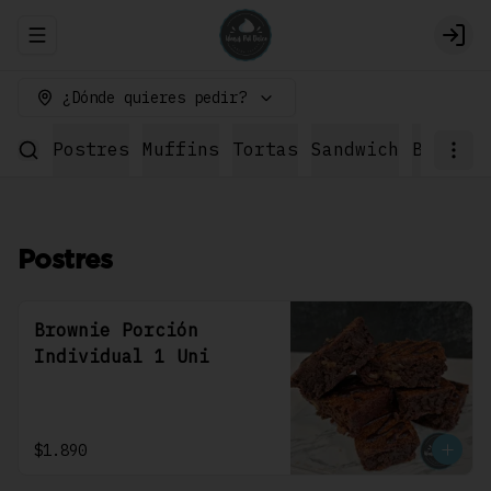
Abrir menu de navegación
Logi
¿Dónde quieres pedir?
Postres
Muffins
Tortas
Sandwich
Bebidas
Postres
Brownie Porción
Individual 1 Uni
$1.890