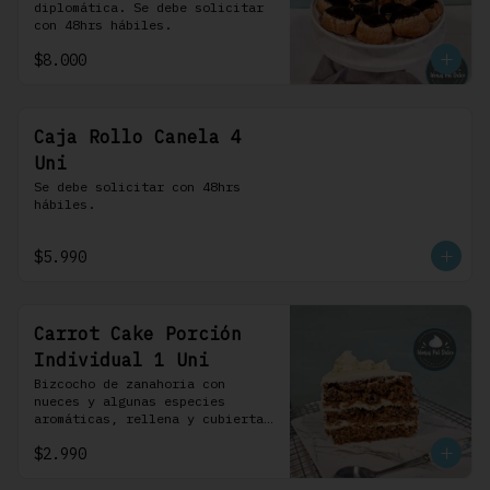
diplomática. Se debe solicitar 
con 48hrs hábiles.
$8.000
Caja Rollo Canela 4
Uni
Se debe solicitar con 48hrs 
hábiles.
$5.990
Carrot Cake Porción
Individual 1 Uni
Bizcocho de zanahoria con 
nueces y algunas especies 
aromáticas, rellena y cubierta 
con un frosting de queso de 
$2.990
crema.