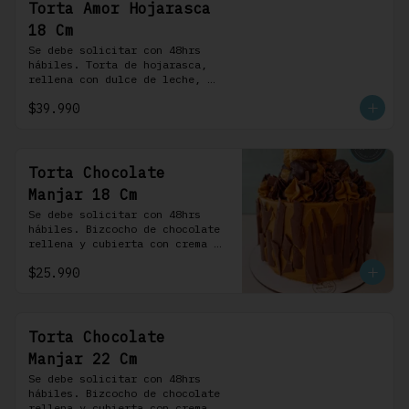
Torta Amor Hojarasca
18 Cm
Se debe solicitar con 48hrs 
hábiles. Torta de hojarasca, 
rellena con dulce de leche, 
crema pastelera, mermelada de 
$39.990
frambuesas, frambuesas frescas 
y nuestra versión de crema 
Chantilly
Torta Chocolate
Manjar 18 Cm
Se debe solicitar con 48hrs 
hábiles. Bizcocho de chocolate 
rellena y cubierta con crema 
bariloche. Incluye 6 
$25.990
profiteroles.
Torta Chocolate
Manjar 22 Cm
Se debe solicitar con 48hrs 
hábiles. Bizcocho de chocolate 
rellena y cubierta con crema 