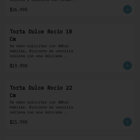
bariloche. Incluye 8 
$36.990
profiteroles.
Torta Dulce Rocio 18
Cm
Se debe solicitar con 48hrs 
hábiles. Bizcocho de vainilla 
rellena con una delicada 
pastelera saborizada con dulce 
$19.990
de leche cubierta con nuestra 
versión de Chantilly y nueces 
(opcionales)
Torta Dulce Rocio 22
Cm
Se debe solicitar con 48hrs 
hábiles. Bizcocho de vainilla 
rellena con una delicada 
pastelera saborizada con dulce 
$21.990
de leche cubierta con nuestra 
versión de Chantilly y nueces 
(opcionales)