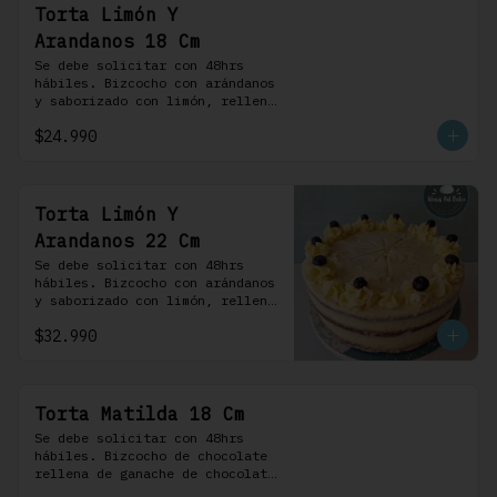
Torta Limón Y
Arandanos 18 Cm
Se debe solicitar con 48hrs 
hábiles. Bizcocho con arándanos 
y saborizado con limón, rellena 
de una mermelada de frutos 
$24.990
rojos y cubierta con un 
frosting de queso de crema.
Torta Limón Y
Arandanos 22 Cm
Se debe solicitar con 48hrs 
hábiles. Bizcocho con arándanos 
y saborizado con limón, rellena 
de una mermelada de frutos 
$32.990
rojos y cubierta con un 
frosting de queso de crema.
Torta Matilda 18 Cm
Se debe solicitar con 48hrs 
hábiles. Bizcocho de chocolate 
rellena de ganache de chocolate 
de leche, cubierta con un 