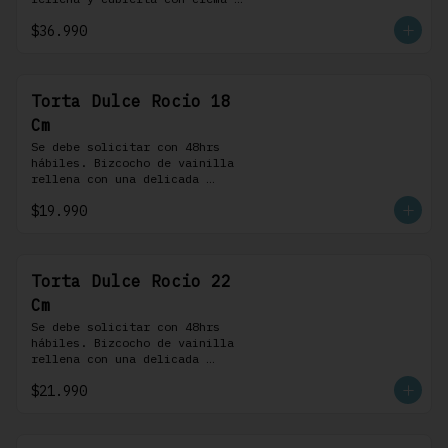
bariloche. Incluye 8 
$36.990
profiteroles.
Torta Dulce Rocio 18
Cm
Se debe solicitar con 48hrs 
hábiles. Bizcocho de vainilla 
rellena con una delicada 
pastelera saborizada con dulce 
$19.990
de leche cubierta con nuestra 
versión de Chantilly y nueces 
(opcionales)
Torta Dulce Rocio 22
Cm
Se debe solicitar con 48hrs 
hábiles. Bizcocho de vainilla 
rellena con una delicada 
pastelera saborizada con dulce 
$21.990
de leche cubierta con nuestra 
versión de Chantilly y nueces 
(opcionales)