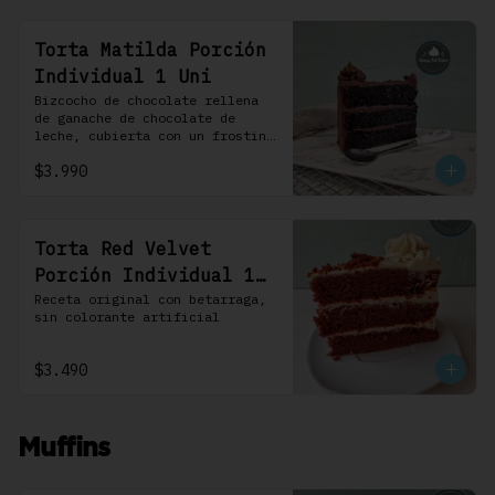
Torta Matilda Porción
Individual 1 Uni
Bizcocho de chocolate rellena 
de ganache de chocolate de 
leche, cubierta con un frosting 
de chocolate. 100% chocolate.
$3.990
Torta Red Velvet
Porción Individual 1
Uni
Receta original con betarraga, 
sin colorante artificial
$3.490
Muffins