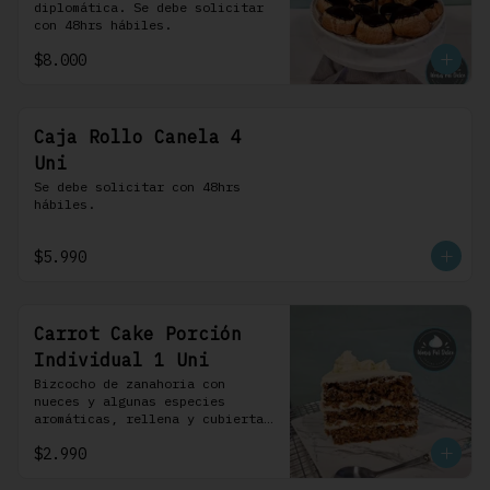
diplomática. Se debe solicitar 
con 48hrs hábiles.
$8.000
Caja Rollo Canela 4
Uni
Se debe solicitar con 48hrs 
hábiles.
$5.990
Carrot Cake Porción
Individual 1 Uni
Bizcocho de zanahoria con 
nueces y algunas especies 
aromáticas, rellena y cubierta 
con un frosting de queso de 
$2.990
crema.