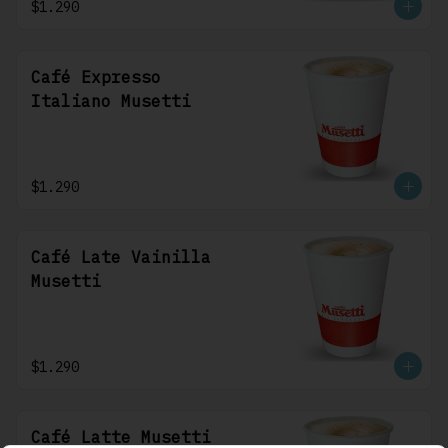
$1.290
Café Expresso
Italiano Musetti
$1.290
Café Late Vainilla
Musetti
$1.290
Café Latte Musetti