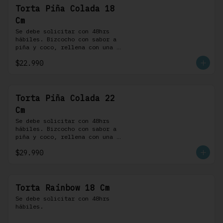
Torta Piña Colada 18
Cm
Se debe solicitar con 48hrs 
hábiles. Bizcocho con sabor a 
piña y coco, rellena con una 
delicada compota de piña y 
$22.990
coco, cubierta con buttercream 
coco-ron
Torta Piña Colada 22
Cm
Se debe solicitar con 48hrs 
hábiles. Bizcocho con sabor a 
piña y coco, rellena con una 
delicada compota de piña y 
$29.990
coco, cubierta con buttercream 
coco-ron
Torta Rainbow 18 Cm
Se debe solicitar con 48hrs 
hábiles.