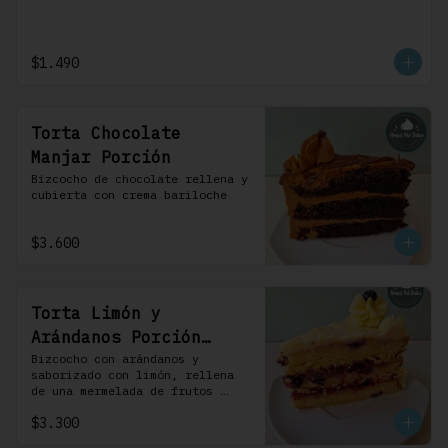
$1.490
Torta Chocolate
Manjar Porción
Bizcocho de chocolate rellena y 
cubierta con crema bariloche
$3.600
Torta Limón y
Arándanos Porción
Individual 1 Uni
Bizcocho con arándanos y 
saborizado con limón, rellena 
de una mermelada de frutos 
rojos y cubierta con un 
$3.300
frosting de queso de crema.