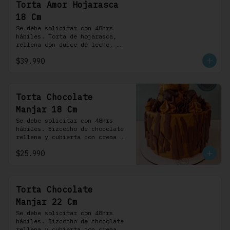
Torta Amor Hojarasca
18 Cm
Se debe solicitar con 48hrs 
hábiles. Torta de hojarasca, 
rellena con dulce de leche, 
crema pastelera, mermelada de 
$39.990
frambuesas, frambuesas frescas 
y nuestra versión de crema 
Chantilly
Torta Chocolate
Manjar 18 Cm
Se debe solicitar con 48hrs 
hábiles. Bizcocho de chocolate 
rellena y cubierta con crema 
bariloche. Incluye 6 
$25.990
profiteroles.
Torta Chocolate
Manjar 22 Cm
Se debe solicitar con 48hrs 
hábiles. Bizcocho de chocolate 
rellena y cubierta con crema 