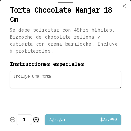
Torta Chocolate Manjar 18
Cm
$1.290
Se debe solicitar con 48hrs hábiles.
Bizcocho de chocolate rellena y
cubierta con crema bariloche. Incluye
Café Mocaccino
6 profiteroles.
Musetti
Instrucciones especiales
$1.290
Café Mocaccino
Vainilla Musetti
Agregar
$25.990