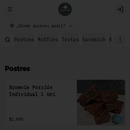
Abrir menu de navegación
Logi
¿Dónde quieres pedir?
Postres
Muffins
Tortas
Sandwich
Bebidas
Postres
Brownie Porción
Individual 1 Uni
$1.890