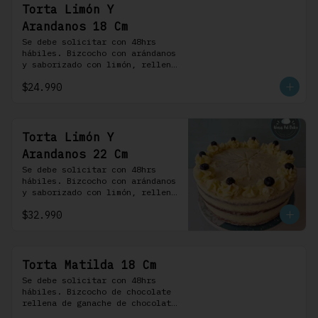
Torta Limón Y
Arandanos 18 Cm
Se debe solicitar con 48hrs 
hábiles. Bizcocho con arándanos 
y saborizado con limón, rellena 
de una mermelada de frutos 
$24.990
rojos y cubierta con un 
frosting de queso de crema.
Torta Limón Y
Arandanos 22 Cm
Se debe solicitar con 48hrs 
hábiles. Bizcocho con arándanos 
y saborizado con limón, rellena 
de una mermelada de frutos 
$32.990
rojos y cubierta con un 
frosting de queso de crema.
Torta Matilda 18 Cm
Se debe solicitar con 48hrs 
hábiles. Bizcocho de chocolate 
rellena de ganache de chocolate 
de leche, cubierta con un 