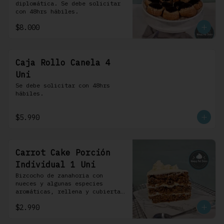
diplomática. Se debe solicitar 
con 48hrs hábiles.
$8.000
Caja Rollo Canela 4
Uni
Se debe solicitar con 48hrs 
hábiles.
$5.990
Carrot Cake Porción
Individual 1 Uni
Bizcocho de zanahoria con 
nueces y algunas especies 
aromáticas, rellena y cubierta 
con un frosting de queso de 
$2.990
crema.