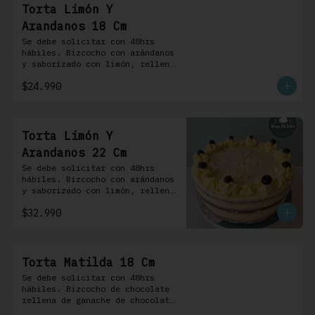
Torta Limón Y
Arandanos 18 Cm
Se debe solicitar con 48hrs 
hábiles. Bizcocho con arándanos 
y saborizado con limón, rellena 
de una mermelada de frutos 
$24.990
rojos y cubierta con un 
frosting de queso de crema.
Torta Limón Y
Arandanos 22 Cm
Se debe solicitar con 48hrs 
hábiles. Bizcocho con arándanos 
y saborizado con limón, rellena 
de una mermelada de frutos 
$32.990
rojos y cubierta con un 
frosting de queso de crema.
Torta Matilda 18 Cm
Se debe solicitar con 48hrs 
hábiles. Bizcocho de chocolate 
rellena de ganache de chocolate 
de leche, cubierta con un 