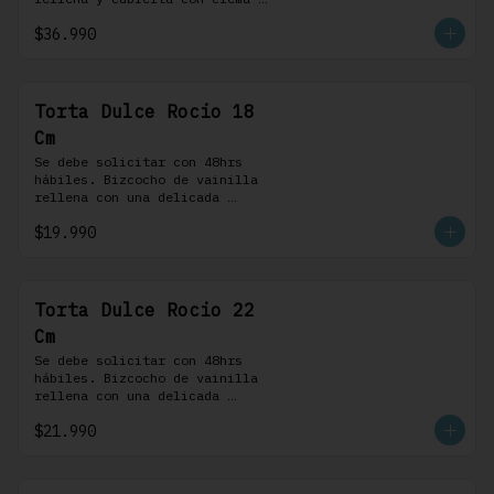
bariloche. Incluye 8 
$36.990
profiteroles.
Torta Dulce Rocio 18
Cm
Se debe solicitar con 48hrs 
hábiles. Bizcocho de vainilla 
rellena con una delicada 
pastelera saborizada con dulce 
$19.990
de leche cubierta con nuestra 
versión de Chantilly y nueces 
(opcionales)
Torta Dulce Rocio 22
Cm
Se debe solicitar con 48hrs 
hábiles. Bizcocho de vainilla 
rellena con una delicada 
pastelera saborizada con dulce 
$21.990
de leche cubierta con nuestra 
versión de Chantilly y nueces 
(opcionales)