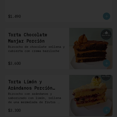
$1.490
Torta Chocolate
Manjar Porción
Bizcocho de chocolate rellena y 
cubierta con crema bariloche
$3.600
Torta Limón y
Arándanos Porción
Individual 1 Uni
Bizcocho con arándanos y 
saborizado con limón, rellena 
de una mermelada de frutos 
rojos y cubierta con un 
$3.300
frosting de queso de crema.