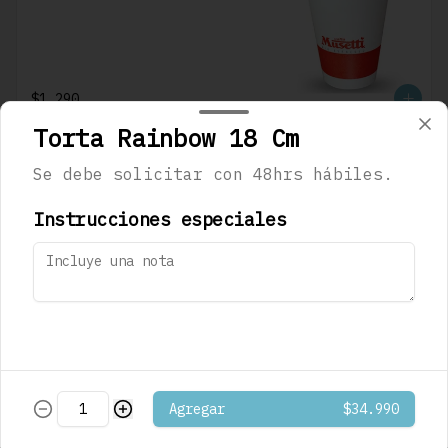
$1.290
Torta Rainbow 18 Cm
Café Mocaccino
Se debe solicitar con 48hrs hábiles.
Musetti
Instrucciones especiales
$1.290
Café Mocaccino
Vainilla Musetti
Agregar
$34.990