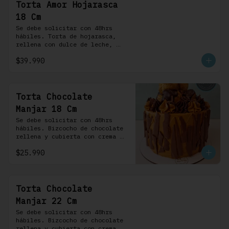
Torta Amor Hojarasca
18 Cm
Se debe solicitar con 48hrs 
hábiles. Torta de hojarasca, 
rellena con dulce de leche, 
crema pastelera, mermelada de 
$39.990
frambuesas, frambuesas frescas 
y nuestra versión de crema 
Chantilly
Torta Chocolate
Manjar 18 Cm
Se debe solicitar con 48hrs 
hábiles. Bizcocho de chocolate 
rellena y cubierta con crema 
bariloche. Incluye 6 
$25.990
profiteroles.
Torta Chocolate
Manjar 22 Cm
Se debe solicitar con 48hrs 
hábiles. Bizcocho de chocolate 
rellena y cubierta con crema 