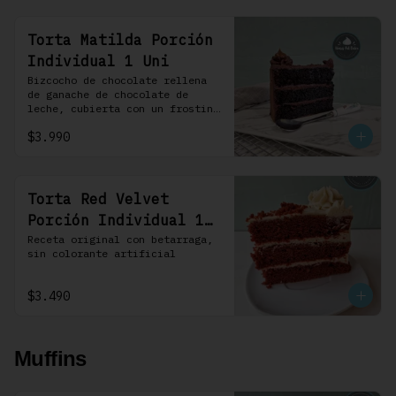
Torta Matilda Porción
Individual 1 Uni
Bizcocho de chocolate rellena 
de ganache de chocolate de 
leche, cubierta con un frosting 
de chocolate. 100% chocolate.
$3.990
Torta Red Velvet
Porción Individual 1
Uni
Receta original con betarraga, 
sin colorante artificial
$3.490
Muffins