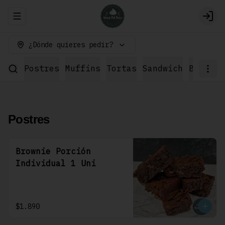
Abrir menu de navegación
Logi
¿Dónde quieres pedir?
Postres
Muffins
Tortas
Sandwich
Bebidas
Postres
Brownie Porción
Individual 1 Uni
$1.890