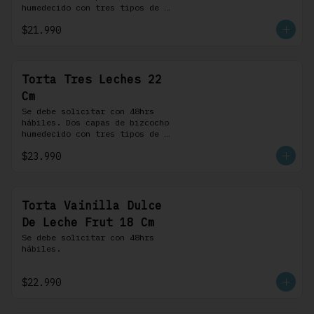
humedecido con tres tipos de 
leche, rellena de una crema 
$21.990
pastelera, cubierta con 
merengue suizo y montada sobre 
una base de chocolate blanco.
Torta Tres Leches 22
Cm
Se debe solicitar con 48hrs 
hábiles. Dos capas de bizcocho 
humedecido con tres tipos de 
leche, rellena de una crema 
$23.990
pastelera, cubierta con 
merengue suizo y montada sobre 
una base de chocolate blanco.
Torta Vainilla Dulce
De Leche Frut 18 Cm
Se debe solicitar con 48hrs 
hábiles.
$22.990