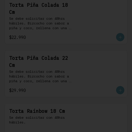
Torta Piña Colada 18
Cm
Se debe solicitar con 48hrs 
hábiles. Bizcocho con sabor a 
piña y coco, rellena con una 
delicada compota de piña y 
$22.990
coco, cubierta con buttercream 
coco-ron
Torta Piña Colada 22
Cm
Se debe solicitar con 48hrs 
hábiles. Bizcocho con sabor a 
piña y coco, rellena con una 
delicada compota de piña y 
$29.990
coco, cubierta con buttercream 
coco-ron
Torta Rainbow 18 Cm
Se debe solicitar con 48hrs 
hábiles.