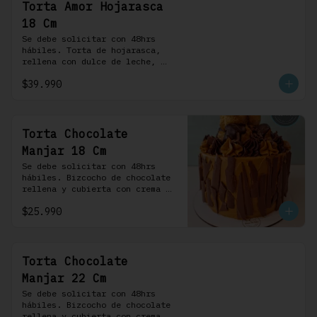
Torta Amor Hojarasca
18 Cm
Se debe solicitar con 48hrs 
hábiles. Torta de hojarasca, 
rellena con dulce de leche, 
crema pastelera, mermelada de 
$39.990
frambuesas, frambuesas frescas 
y nuestra versión de crema 
Chantilly
Torta Chocolate
Manjar 18 Cm
Se debe solicitar con 48hrs 
hábiles. Bizcocho de chocolate 
rellena y cubierta con crema 
bariloche. Incluye 6 
$25.990
profiteroles.
Torta Chocolate
Manjar 22 Cm
Se debe solicitar con 48hrs 
hábiles. Bizcocho de chocolate 
rellena y cubierta con crema 