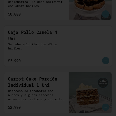
diplomática. Se debe solicitar 
con 48hrs hábiles.
$8.000
Caja Rollo Canela 4
Uni
Se debe solicitar con 48hrs 
hábiles.
$5.990
Carrot Cake Porción
Individual 1 Uni
Bizcocho de zanahoria con 
nueces y algunas especies 
aromáticas, rellena y cubierta 
con un frosting de queso de 
$2.990
crema.