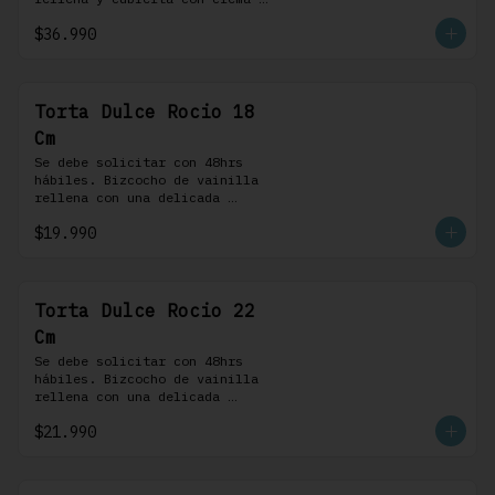
bariloche. Incluye 8 
$36.990
profiteroles.
Torta Dulce Rocio 18
Cm
Se debe solicitar con 48hrs 
hábiles. Bizcocho de vainilla 
rellena con una delicada 
pastelera saborizada con dulce 
$19.990
de leche cubierta con nuestra 
versión de Chantilly y nueces 
(opcionales)
Torta Dulce Rocio 22
Cm
Se debe solicitar con 48hrs 
hábiles. Bizcocho de vainilla 
rellena con una delicada 
pastelera saborizada con dulce 
$21.990
de leche cubierta con nuestra 
versión de Chantilly y nueces 
(opcionales)