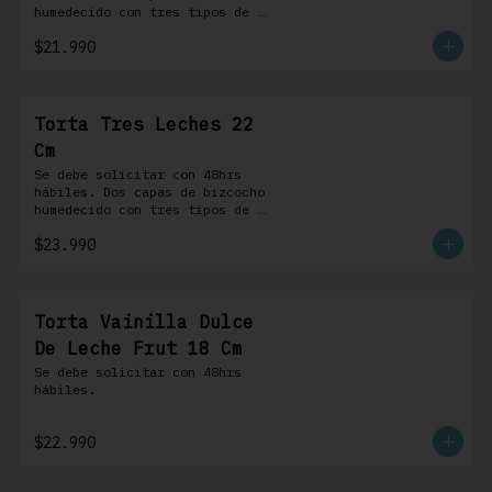
humedecido con tres tipos de 
leche, rellena de una crema 
$21.990
pastelera, cubierta con 
merengue suizo y montada sobre 
una base de chocolate blanco.
Torta Tres Leches 22
Cm
Se debe solicitar con 48hrs 
hábiles. Dos capas de bizcocho 
humedecido con tres tipos de 
leche, rellena de una crema 
$23.990
pastelera, cubierta con 
merengue suizo y montada sobre 
una base de chocolate blanco.
Torta Vainilla Dulce
De Leche Frut 18 Cm
Se debe solicitar con 48hrs 
hábiles.
$22.990