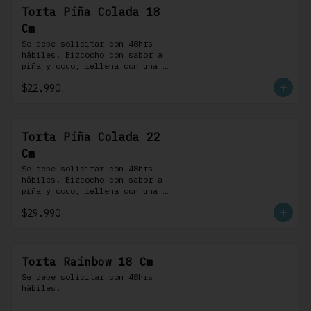
Torta Piña Colada 18
Cm
Se debe solicitar con 48hrs 
hábiles. Bizcocho con sabor a 
piña y coco, rellena con una 
delicada compota de piña y 
$22.990
coco, cubierta con buttercream 
coco-ron
Torta Piña Colada 22
Cm
Se debe solicitar con 48hrs 
hábiles. Bizcocho con sabor a 
piña y coco, rellena con una 
delicada compota de piña y 
$29.990
coco, cubierta con buttercream 
coco-ron
Torta Rainbow 18 Cm
Se debe solicitar con 48hrs 
hábiles.