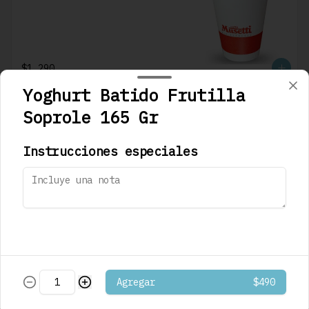
$1.290
Yoghurt Batido Frutilla
Soprole 165 Gr
Café Mocaccino
Musetti
Instrucciones especiales
$1.290
Café Mocaccino
Vainilla Musetti
Agregar
$490