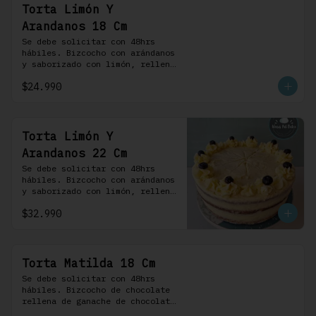
Torta Limón Y
Arandanos 18 Cm
Se debe solicitar con 48hrs 
hábiles. Bizcocho con arándanos 
y saborizado con limón, rellena 
de una mermelada de frutos 
$24.990
rojos y cubierta con un 
frosting de queso de crema.
Torta Limón Y
Arandanos 22 Cm
Se debe solicitar con 48hrs 
hábiles. Bizcocho con arándanos 
y saborizado con limón, rellena 
de una mermelada de frutos 
$32.990
rojos y cubierta con un 
frosting de queso de crema.
Torta Matilda 18 Cm
Se debe solicitar con 48hrs 
hábiles. Bizcocho de chocolate 
rellena de ganache de chocolate 
de leche, cubierta con un 