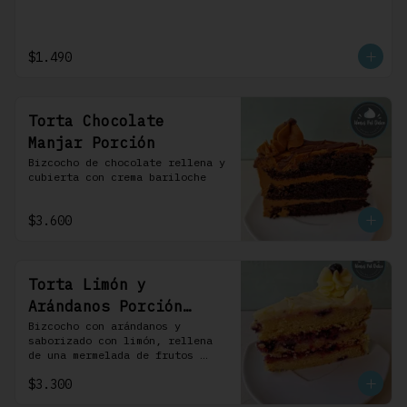
$1.490
Torta Chocolate
Manjar Porción
Bizcocho de chocolate rellena y 
cubierta con crema bariloche
$3.600
Torta Limón y
Arándanos Porción
Individual 1 Uni
Bizcocho con arándanos y 
saborizado con limón, rellena 
de una mermelada de frutos 
rojos y cubierta con un 
$3.300
frosting de queso de crema.