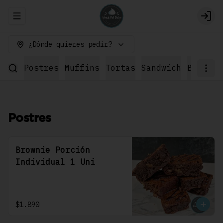
Abrir menu de navegación
Logi
¿Dónde quieres pedir?
Postres
Muffins
Tortas
Sandwich
Bebidas
Postres
Brownie Porción
Individual 1 Uni
$1.890