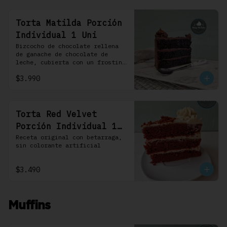
Torta Matilda Porción
Individual 1 Uni
Bizcocho de chocolate rellena 
de ganache de chocolate de 
leche, cubierta con un frosting 
de chocolate. 100% chocolate.
$3.990
Torta Red Velvet
Porción Individual 1
Uni
Receta original con betarraga, 
sin colorante artificial
$3.490
Muffins