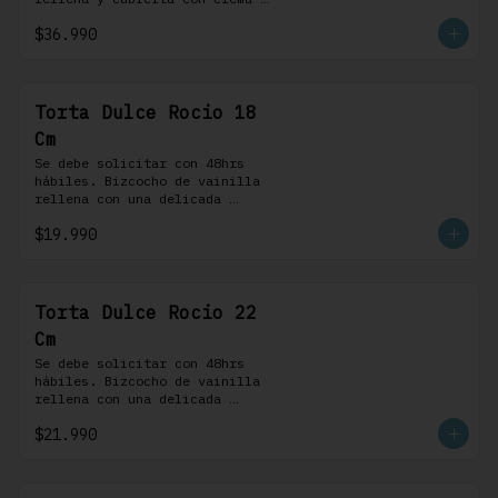
bariloche. Incluye 8 
$36.990
profiteroles.
Torta Dulce Rocio 18
Cm
Se debe solicitar con 48hrs 
hábiles. Bizcocho de vainilla 
rellena con una delicada 
pastelera saborizada con dulce 
$19.990
de leche cubierta con nuestra 
versión de Chantilly y nueces 
(opcionales)
Torta Dulce Rocio 22
Cm
Se debe solicitar con 48hrs 
hábiles. Bizcocho de vainilla 
rellena con una delicada 
pastelera saborizada con dulce 
$21.990
de leche cubierta con nuestra 
versión de Chantilly y nueces 
(opcionales)