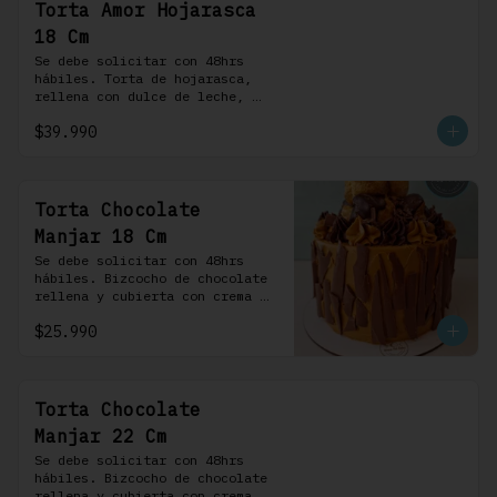
Torta Amor Hojarasca
18 Cm
Se debe solicitar con 48hrs 
hábiles. Torta de hojarasca, 
rellena con dulce de leche, 
crema pastelera, mermelada de 
$39.990
frambuesas, frambuesas frescas 
y nuestra versión de crema 
Chantilly
Torta Chocolate
Manjar 18 Cm
Se debe solicitar con 48hrs 
hábiles. Bizcocho de chocolate 
rellena y cubierta con crema 
bariloche. Incluye 6 
$25.990
profiteroles.
Torta Chocolate
Manjar 22 Cm
Se debe solicitar con 48hrs 
hábiles. Bizcocho de chocolate 
rellena y cubierta con crema 