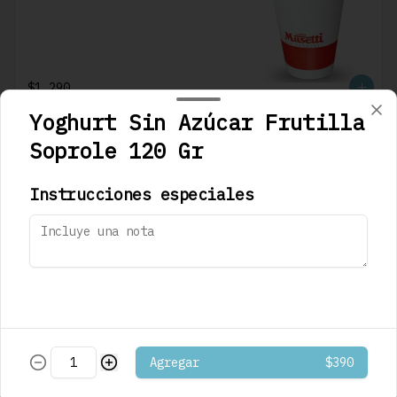
$1.290
Yoghurt Sin Azúcar Frutilla
Soprole 120 Gr
Café Mocaccino
Musetti
Instrucciones especiales
$1.290
Café Mocaccino
Vainilla Musetti
Agregar
$390