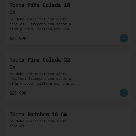
Torta Piña Colada 18
Cm
Se debe solicitar con 48hrs 
hábiles. Bizcocho con sabor a 
piña y coco, rellena con una 
delicada compota de piña y 
$22.990
coco, cubierta con buttercream 
coco-ron
Torta Piña Colada 22
Cm
Se debe solicitar con 48hrs 
hábiles. Bizcocho con sabor a 
piña y coco, rellena con una 
delicada compota de piña y 
$29.990
coco, cubierta con buttercream 
coco-ron
Torta Rainbow 18 Cm
Se debe solicitar con 48hrs 
hábiles.