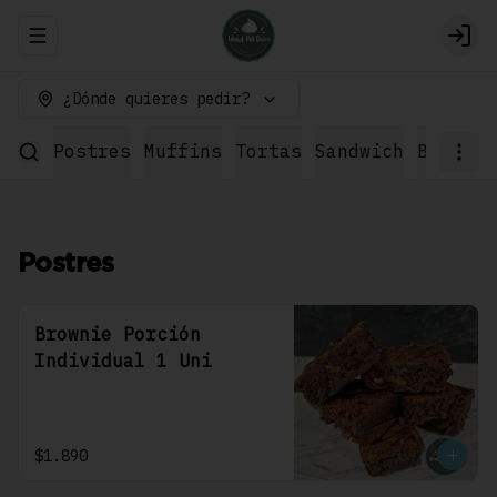
Abrir menu de navegación
Logi
¿Dónde quieres pedir?
Postres
Muffins
Tortas
Sandwich
Bebidas
Postres
Brownie Porción
Individual 1 Uni
$1.890