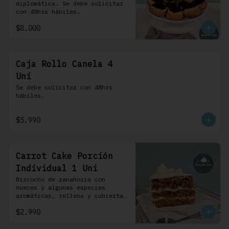
diplomática. Se debe solicitar 
con 48hrs hábiles.
$8.000
Caja Rollo Canela 4
Uni
Se debe solicitar con 48hrs 
hábiles.
$5.990
Carrot Cake Porción
Individual 1 Uni
Bizcocho de zanahoria con 
nueces y algunas especies 
aromáticas, rellena y cubierta 
con un frosting de queso de 
$2.990
crema.