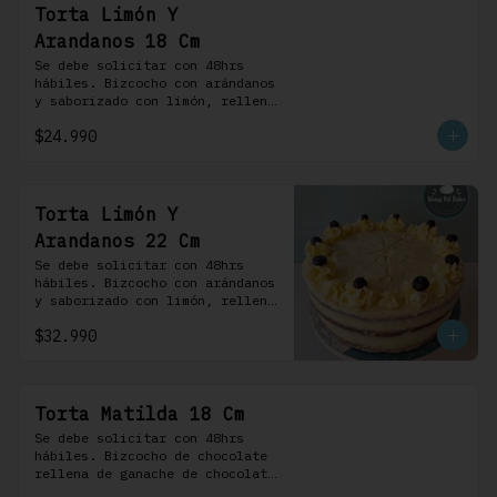
Torta Limón Y
Arandanos 18 Cm
Se debe solicitar con 48hrs 
hábiles. Bizcocho con arándanos 
y saborizado con limón, rellena 
de una mermelada de frutos 
$24.990
rojos y cubierta con un 
frosting de queso de crema.
Torta Limón Y
Arandanos 22 Cm
Se debe solicitar con 48hrs 
hábiles. Bizcocho con arándanos 
y saborizado con limón, rellena 
de una mermelada de frutos 
$32.990
rojos y cubierta con un 
frosting de queso de crema.
Torta Matilda 18 Cm
Se debe solicitar con 48hrs 
hábiles. Bizcocho de chocolate 
rellena de ganache de chocolate 
de leche, cubierta con un 