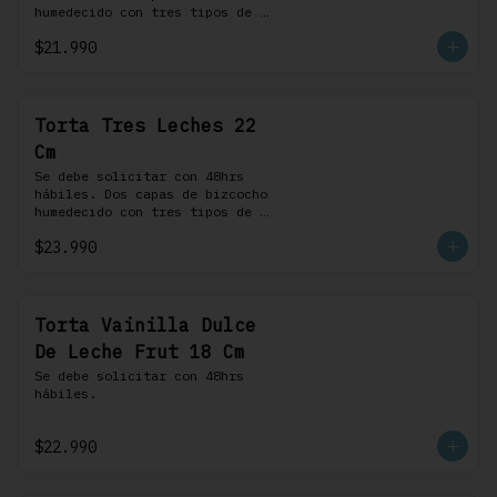
humedecido con tres tipos de 
leche, rellena de una crema 
$21.990
pastelera, cubierta con 
merengue suizo y montada sobre 
una base de chocolate blanco.
Torta Tres Leches 22
Cm
Se debe solicitar con 48hrs 
hábiles. Dos capas de bizcocho 
humedecido con tres tipos de 
leche, rellena de una crema 
$23.990
pastelera, cubierta con 
merengue suizo y montada sobre 
una base de chocolate blanco.
Torta Vainilla Dulce
De Leche Frut 18 Cm
Se debe solicitar con 48hrs 
hábiles.
$22.990