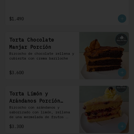
$1.490
Torta Chocolate
Manjar Porción
Bizcocho de chocolate rellena y 
cubierta con crema bariloche
$3.600
Torta Limón y
Arándanos Porción
Individual 1 Uni
Bizcocho con arándanos y 
saborizado con limón, rellena 
de una mermelada de frutos 
rojos y cubierta con un 
$3.300
frosting de queso de crema.