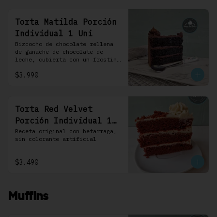
Torta Matilda Porción
Individual 1 Uni
Bizcocho de chocolate rellena 
de ganache de chocolate de 
leche, cubierta con un frosting 
de chocolate. 100% chocolate.
$3.990
Torta Red Velvet
Porción Individual 1
Uni
Receta original con betarraga, 
sin colorante artificial
$3.490
Muffins