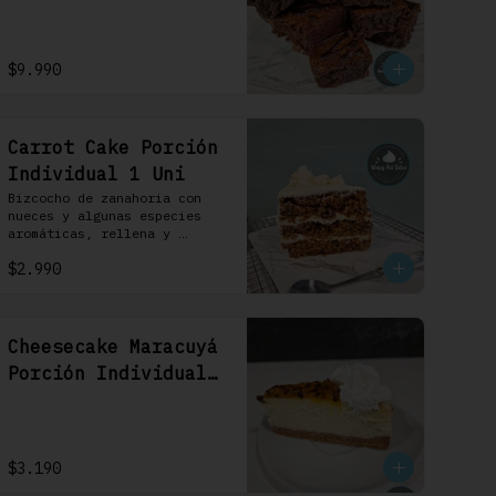
$9.990
Carrot Cake Porción
Individual 1 Uni
Bizcocho de zanahoria con 
nueces y algunas especies 
aromáticas, rellena y 
cubierta con un frosting de 
$2.990
queso de crema.
Cheesecake Maracuyá
Porción Individual
1 Uni
$3.190