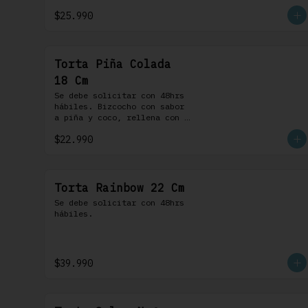
chocolate. 100% chocolate.
$25.990
Torta Piña Colada
18 Cm
Se debe solicitar con 48hrs 
hábiles. Bizcocho con sabor 
a piña y coco, rellena con 
una delicada compota de piña 
$22.990
y coco, cubierta con 
buttercream coco-ron
Torta Rainbow 22 Cm
Se debe solicitar con 48hrs 
hábiles.
$39.990