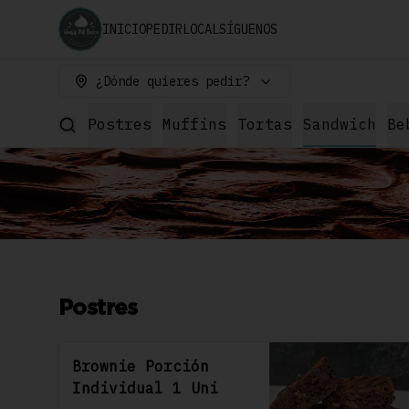
INICIO
PEDIR
LOCAL
SÍGUENOS
¿Dónde quieres pedir?
Postres
Muffins
Tortas
Sandwich
Be
Postres
Brownie Porción
Individual 1 Uni