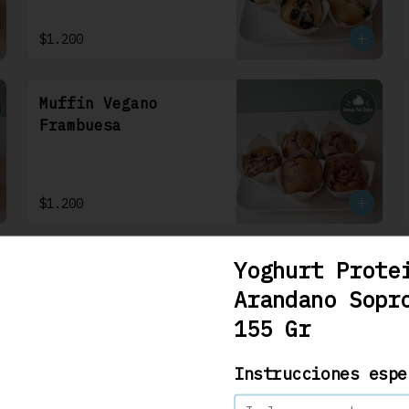
$1.200
Muffin Vegano
Frambuesa
$1.200
Yoghurt Prote
Arandano Sopr
155 Gr
Carrot Cake 22 Cm
Se debe solicitar con 48hrs 
hábiles. Bizcocho de 
Instrucciones espe
zanahoria con nueces y 
algunas especies aromáticas, 
rellena y cubierta con un 