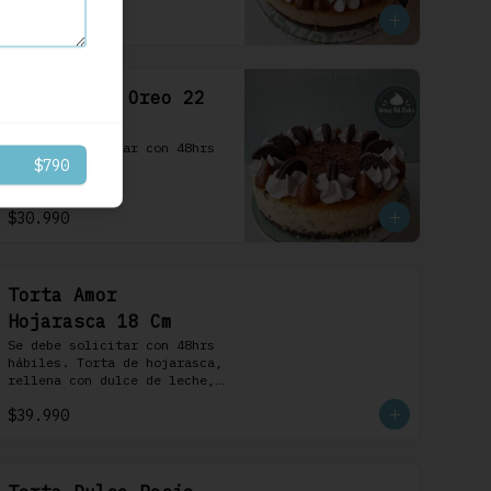
$30.990
Cheesecake Oreo 22
cm
Se debe solicitar con 48hrs 
$790
hábiles.
$30.990
Torta Amor
Hojarasca 18 Cm
Se debe solicitar con 48hrs 
hábiles. Torta de hojarasca, 
rellena con dulce de leche, 
crema pastelera, mermelada 
$39.990
de frambuesas, frambuesas 
frescas y nuestra versión de 
crema Chantilly