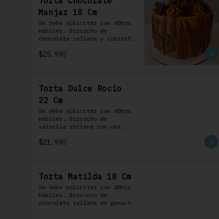
Torta Chocolate
Manjar 18 Cm
Se debe solicitar con 48hrs 
hábiles. Bizcocho de 
chocolate rellena y cubierta 
con crema bariloche. Incluye 
$25.990
6 profiteroles.
Torta Dulce Rocio
22 Cm
Se debe solicitar con 48hrs 
hábiles. Bizcocho de 
vainilla rellena con una 
delicada pastelera 
$21.990
saborizada con dulce de 
leche cubierta con nuestra 
versión de Chantilly y 
nueces (opcionales)
Torta Matilda 18 Cm
Se debe solicitar con 48hrs 
hábiles. Bizcocho de 
chocolate rellena de ganache 
de chocolate de leche, 
cubierta con un frosting de 