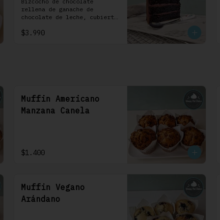
1 Uni
Bizcocho de chocolate 
rellena de ganache de 
chocolate de leche, cubierta 
con un frosting de 
$3.990
chocolate. 100% chocolate.
Muffin Americano
Manzana Canela
$1.400
Muffin Vegano
Arándano