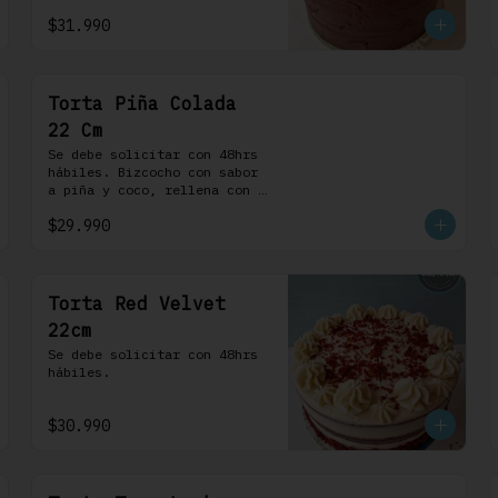
chocolate. 100% chocolate.
$31.990
Torta Piña Colada
22 Cm
Se debe solicitar con 48hrs 
hábiles. Bizcocho con sabor 
a piña y coco, rellena con 
una delicada compota de piña 
$29.990
y coco, cubierta con 
buttercream coco-ron
Torta Red Velvet
22cm
Se debe solicitar con 48hrs 
hábiles.
$30.990