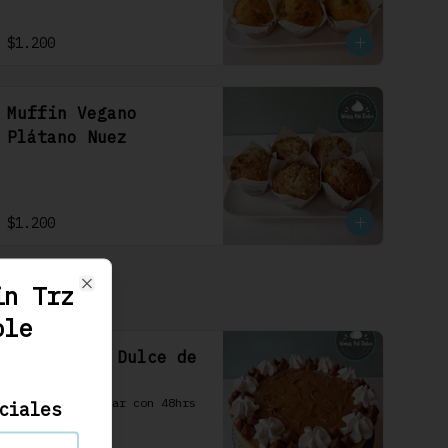
$1.200
Muffin Vegano
Plátano Nuez
$1.200
in Trz
Close
ole
Cheesecake Dulce de
Leche 22cm
Se debe solicitar con 48hrs 
ciales
hábiles.