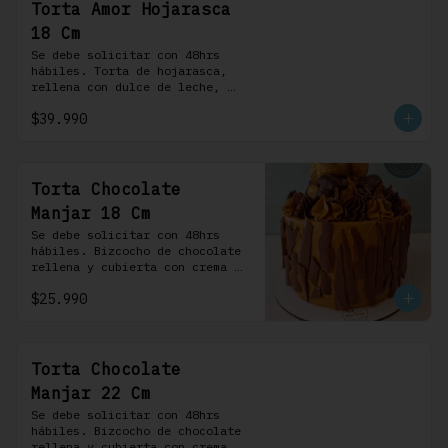
Torta Amor Hojarasca
18 Cm
Se debe solicitar con 48hrs 
hábiles. Torta de hojarasca, 
rellena con dulce de leche, 
crema pastelera, mermelada de 
$39.990
frambuesas, frambuesas frescas 
y nuestra versión de crema 
Chantilly
Torta Chocolate
Manjar 18 Cm
Se debe solicitar con 48hrs 
hábiles. Bizcocho de chocolate 
rellena y cubierta con crema 
bariloche. Incluye 6 
$25.990
profiteroles.
Torta Chocolate
Manjar 22 Cm
Se debe solicitar con 48hrs 
hábiles. Bizcocho de chocolate 
rellena y cubierta con crema 