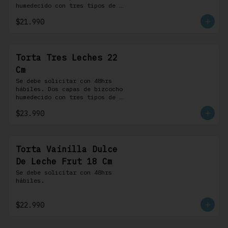
humedecido con tres tipos de 
leche, rellena de una crema 
$21.990
pastelera, cubierta con 
merengue suizo y montada sobre 
una base de chocolate blanco.
Torta Tres Leches 22
Cm
Se debe solicitar con 48hrs 
hábiles. Dos capas de bizcocho 
humedecido con tres tipos de 
leche, rellena de una crema 
$23.990
pastelera, cubierta con 
merengue suizo y montada sobre 
una base de chocolate blanco.
Torta Vainilla Dulce
De Leche Frut 18 Cm
Se debe solicitar con 48hrs 
hábiles.
$22.990