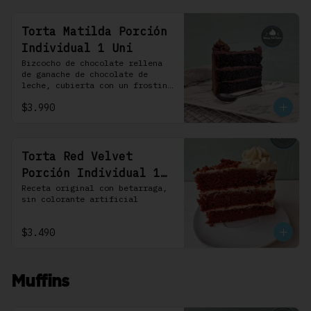
Torta Matilda Porción
Individual 1 Uni
Bizcocho de chocolate rellena 
de ganache de chocolate de 
leche, cubierta con un frosting 
de chocolate. 100% chocolate.
$3.990
Torta Red Velvet
Porción Individual 1
Uni
Receta original con betarraga, 
sin colorante artificial
$3.490
Muffins