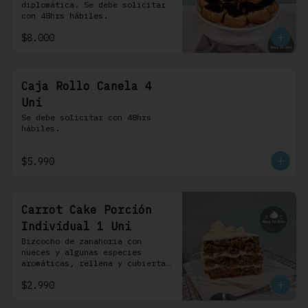
diplomática. Se debe solicitar 
con 48hrs hábiles.
$8.000
Caja Rollo Canela 4
Uni
Se debe solicitar con 48hrs 
hábiles.
$5.990
Carrot Cake Porción
Individual 1 Uni
Bizcocho de zanahoria con 
nueces y algunas especies 
aromáticas, rellena y cubierta 
con un frosting de queso de 
$2.990
crema.