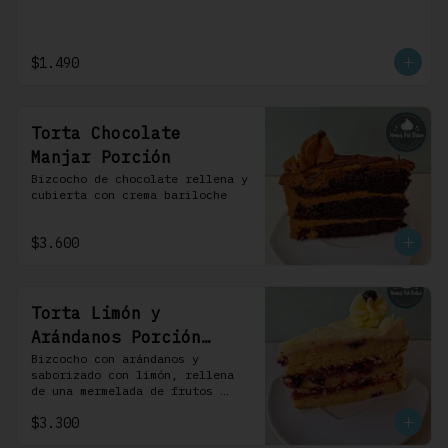
$1.490
Torta Chocolate
Manjar Porción
Bizcocho de chocolate rellena y 
cubierta con crema bariloche
$3.600
Torta Limón y
Arándanos Porción
Individual 1 Uni
Bizcocho con arándanos y 
saborizado con limón, rellena 
de una mermelada de frutos 
rojos y cubierta con un 
$3.300
frosting de queso de crema.