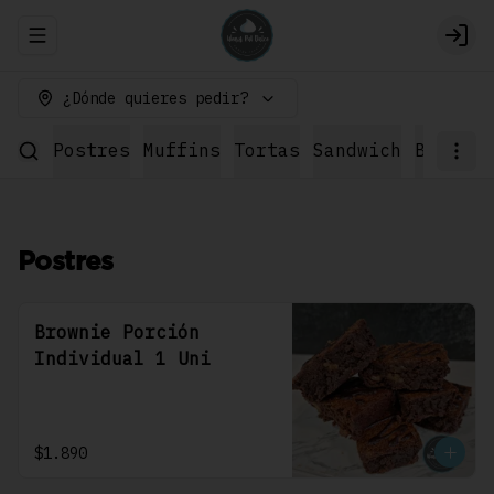
Abrir menu de navegación
Logi
¿Dónde quieres pedir?
Postres
Muffins
Tortas
Sandwich
Bebidas
Postres
Brownie Porción
Individual 1 Uni
$1.890