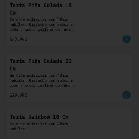
Torta Piña Colada 18
Cm
Se debe solicitar con 48hrs 
hábiles. Bizcocho con sabor a 
piña y coco, rellena con una 
delicada compota de piña y 
$22.990
coco, cubierta con buttercream 
coco-ron
Torta Piña Colada 22
Cm
Se debe solicitar con 48hrs 
hábiles. Bizcocho con sabor a 
piña y coco, rellena con una 
delicada compota de piña y 
$29.990
coco, cubierta con buttercream 
coco-ron
Torta Rainbow 18 Cm
Se debe solicitar con 48hrs 
hábiles.