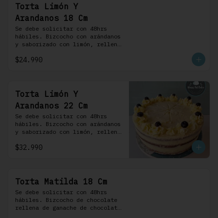
Torta Limón Y
Arandanos 18 Cm
Se debe solicitar con 48hrs 
hábiles. Bizcocho con arándanos 
y saborizado con limón, rellena 
de una mermelada de frutos 
$24.990
rojos y cubierta con un 
frosting de queso de crema.
Torta Limón Y
Arandanos 22 Cm
Se debe solicitar con 48hrs 
hábiles. Bizcocho con arándanos 
y saborizado con limón, rellena 
de una mermelada de frutos 
$32.990
rojos y cubierta con un 
frosting de queso de crema.
Torta Matilda 18 Cm
Se debe solicitar con 48hrs 
hábiles. Bizcocho de chocolate 
rellena de ganache de chocolate 
de leche, cubierta con un 