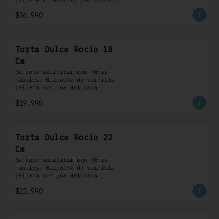
bariloche. Incluye 8 
$36.990
profiteroles.
Torta Dulce Rocio 18
Cm
Se debe solicitar con 48hrs 
hábiles. Bizcocho de vainilla 
rellena con una delicada 
pastelera saborizada con dulce 
$19.990
de leche cubierta con nuestra 
versión de Chantilly y nueces 
(opcionales)
Torta Dulce Rocio 22
Cm
Se debe solicitar con 48hrs 
hábiles. Bizcocho de vainilla 
rellena con una delicada 
pastelera saborizada con dulce 
$21.990
de leche cubierta con nuestra 
versión de Chantilly y nueces 
(opcionales)