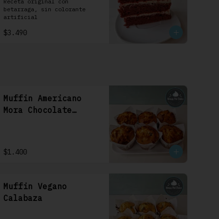
1 Uni
Receta original con 
betarraga, sin colorante 
artificial
$3.490
Muffin Americano
Mora Chocolate
Blanco
$1.400
Muffin Vegano
Calabaza