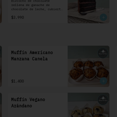
1 Uni
Bizcocho de chocolate 
rellena de ganache de 
chocolate de leche, cubierta 
con un frosting de 
$3.990
chocolate. 100% chocolate.
Muffin Americano
Manzana Canela
$1.400
Muffin Vegano
Arándano