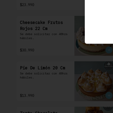
frosting de queso de crema.
$23.990
Cheesecake Frutos
Rojos 22 Cm
Se debe solicitar con 48hrs 
hábiles.
$30.990
Pie De Limón 20 Cm
Se debe solicitar con 48hrs 
hábiles.
$13.990