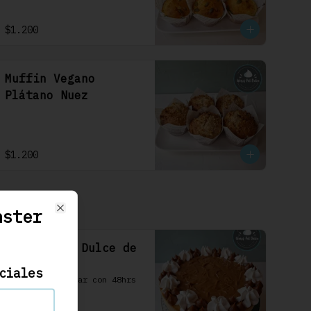
$1.200
Muffin Vegano
Plátano Nuez
$1.200
nster
Close
Cheesecake Dulce de
Leche 22cm
ciales
Se debe solicitar con 48hrs 
hábiles.