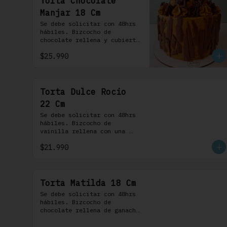
Torta Chocolate
Manjar 18 Cm
Se debe solicitar con 48hrs 
hábiles. Bizcocho de 
chocolate rellena y cubierta 
con crema bariloche. Incluye 
$25.990
6 profiteroles.
Torta Dulce Rocio
22 Cm
Se debe solicitar con 48hrs 
hábiles. Bizcocho de 
vainilla rellena con una 
delicada pastelera 
$21.990
saborizada con dulce de 
leche cubierta con nuestra 
versión de Chantilly y 
nueces (opcionales)
Torta Matilda 18 Cm
Se debe solicitar con 48hrs 
hábiles. Bizcocho de 
chocolate rellena de ganache 
de chocolate de leche, 
cubierta con un frosting de 