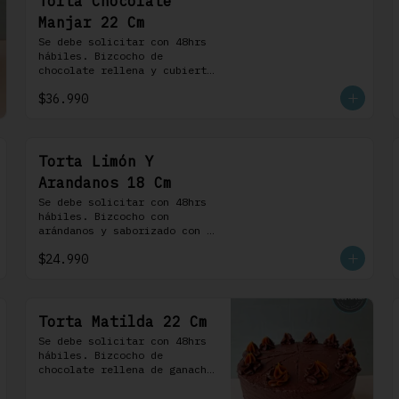
Torta Chocolate
Manjar 22 Cm
Se debe solicitar con 48hrs 
hábiles. Bizcocho de 
chocolate rellena y cubierta 
con crema bariloche. Incluye 
$36.990
8 profiteroles.
Torta Limón Y
Arandanos 18 Cm
Se debe solicitar con 48hrs 
hábiles. Bizcocho con 
arándanos y saborizado con 
limón, rellena de una 
$24.990
mermelada de frutos rojos y 
cubierta con un frosting de 
queso de crema.
Torta Matilda 22 Cm
Se debe solicitar con 48hrs 
hábiles. Bizcocho de 
chocolate rellena de ganache 
de chocolate de leche, 
cubierta con un frosting de 