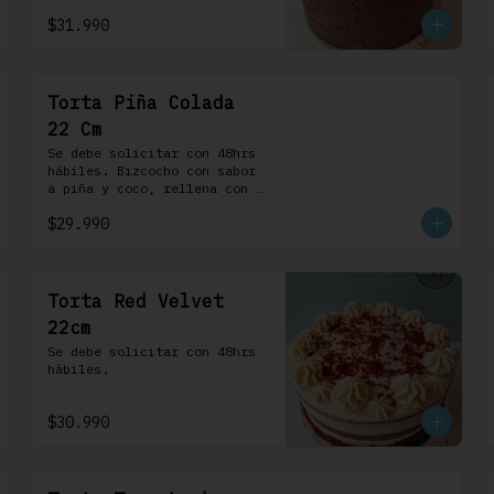
chocolate. 100% chocolate.
$31.990
Torta Piña Colada
22 Cm
Se debe solicitar con 48hrs 
hábiles. Bizcocho con sabor 
a piña y coco, rellena con 
una delicada compota de piña 
$29.990
y coco, cubierta con 
buttercream coco-ron
Torta Red Velvet
22cm
Se debe solicitar con 48hrs 
hábiles.
$30.990