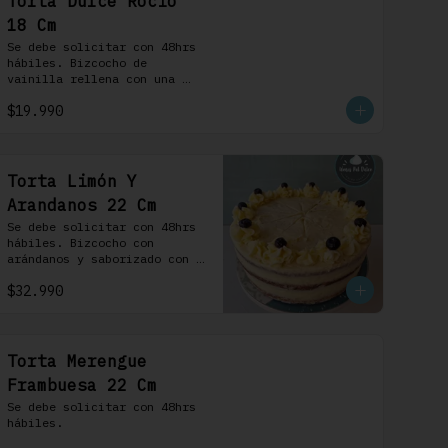
Torta Dulce Rocio
18 Cm
Se debe solicitar con 48hrs 
hábiles. Bizcocho de 
vainilla rellena con una 
delicada pastelera 
$19.990
saborizada con dulce de 
leche cubierta con nuestra 
versión de Chantilly y 
nueces (opcionales)
Torta Limón Y
Arandanos 22 Cm
Se debe solicitar con 48hrs 
hábiles. Bizcocho con 
arándanos y saborizado con 
limón, rellena de una 
$32.990
mermelada de frutos rojos y 
cubierta con un frosting de 
queso de crema.
Torta Merengue
Frambuesa 22 Cm
Se debe solicitar con 48hrs 
hábiles.