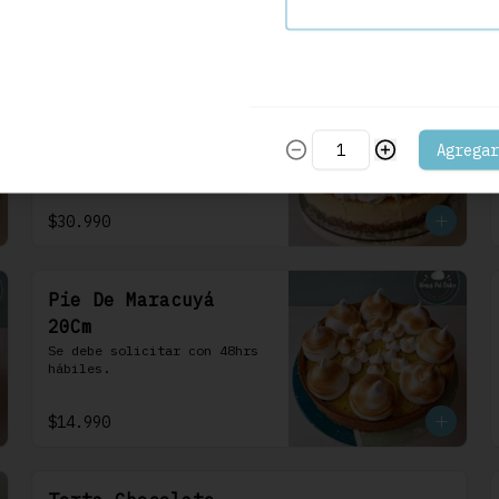
frosting de queso de crema.
$30.990
Cheesecake Maracuyá
22 Cm
Agregar
Se debe solicitar con 48hrs 
hábiles.
$30.990
Pie De Maracuyá
20Cm
Se debe solicitar con 48hrs 
hábiles.
$14.990