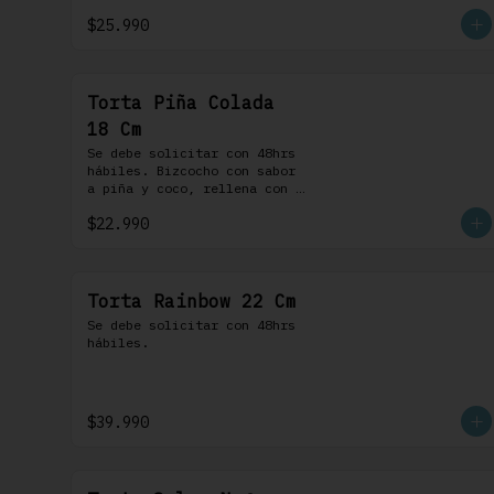
chocolate. 100% chocolate.
$25.990
Torta Piña Colada
18 Cm
Se debe solicitar con 48hrs 
hábiles. Bizcocho con sabor 
a piña y coco, rellena con 
una delicada compota de piña 
$22.990
y coco, cubierta con 
buttercream coco-ron
Torta Rainbow 22 Cm
Se debe solicitar con 48hrs 
hábiles.
$39.990