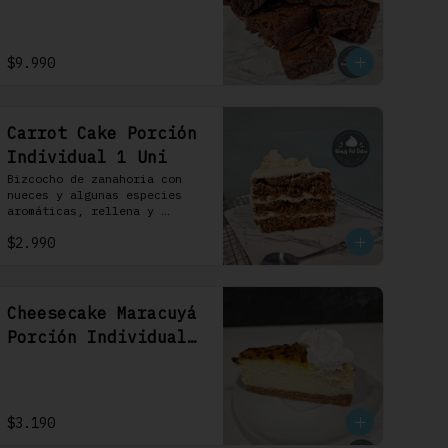
$9.990
Carrot Cake Porción
Individual 1 Uni
Bizcocho de zanahoria con 
nueces y algunas especies 
aromáticas, rellena y 
cubierta con un frosting de 
$2.990
queso de crema.
Cheesecake Maracuyá
Porción Individual
1 Uni
$3.190