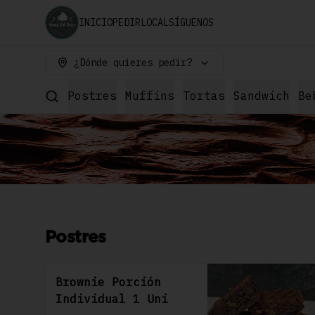
INICIO
PEDIR
LOCAL
SÍGUENOS
¿Dónde quieres pedir?
Postres
Muffins
Tortas
Sandwich
Be
Postres
Brownie Porción
Individual 1 Uni