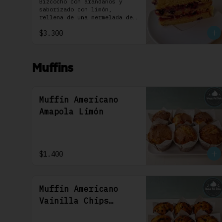
Individual 1 Uni
Bizcocho con arándanos y 
saborizado con limón, 
rellena de una mermelada de 
frutos rojos y cubierta con 
$3.300
un frosting de queso de 
crema.
Muffins
Muffin Americano
Amapola Limón
$1.400
Muffin Americano
Vainilla Chips
Chocolate