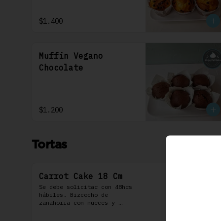
$1.400
Muffin Vegano
Chocolate
$1.200
Tortas
Carrot Cake 18 Cm
Se debe solicitar con 48hrs 
hábiles. Bizcocho de 
zanahoria con nueces y 
algunas especies aromáticas, 
rellena y cubierta con un 