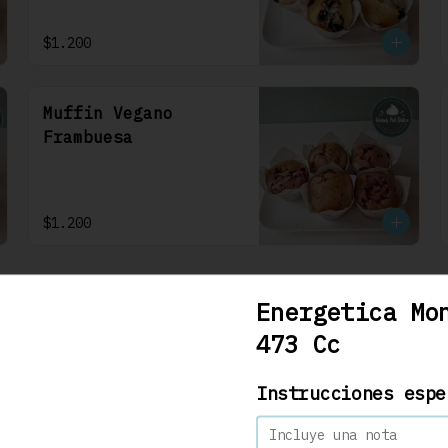
$1.200
Muffin Vegano
Frambuesa
$1.200
Energetica Mo
473 Cc
Carrot Cake 22 Cm
Se debe solicitar con 48hrs 
Instrucciones espe
hábiles. Bizcocho de 
zanahoria con nueces y 
algunas especies aromáticas, 
rellena y cubierta con un 