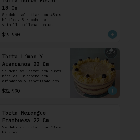
Torta Dulce Rocio
18 Cm
Se debe solicitar con 48hrs 
hábiles. Bizcocho de 
vainilla rellena con una 
delicada pastelera 
$19.990
saborizada con dulce de 
leche cubierta con nuestra 
versión de Chantilly y 
nueces (opcionales)
Torta Limón Y
Arandanos 22 Cm
Se debe solicitar con 48hrs 
hábiles. Bizcocho con 
arándanos y saborizado con 
limón, rellena de una 
$32.990
mermelada de frutos rojos y 
cubierta con un frosting de 
queso de crema.
Torta Merengue
Frambuesa 22 Cm
Se debe solicitar con 48hrs 
hábiles.