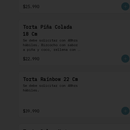
chocolate. 100% chocolate.
$25.990
Torta Piña Colada
18 Cm
Se debe solicitar con 48hrs 
hábiles. Bizcocho con sabor 
a piña y coco, rellena con 
una delicada compota de piña 
$22.990
y coco, cubierta con 
buttercream coco-ron
Torta Rainbow 22 Cm
Se debe solicitar con 48hrs 
hábiles.
$39.990