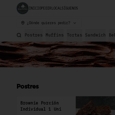
INICIO
PEDIR
LOCAL
SÍGUENOS
¿Dónde quieres pedir?
Postres
Muffins
Tortas
Sandwich
Be
Postres
Brownie Porción
Individual 1 Uni