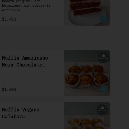
1 Uni
Receta original con 
betarraga, sin colorante 
artificial
$3.490
Muffin Americano
Mora Chocolate
Blanco
$1.400
Muffin Vegano
Calabaza