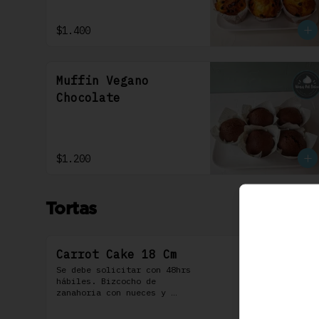
$1.400
Muffin Vegano
Chocolate
$1.200
Tortas
Carrot Cake 18 Cm
Se debe solicitar con 48hrs 
hábiles. Bizcocho de 
zanahoria con nueces y 
algunas especies aromáticas, 
rellena y cubierta con un 