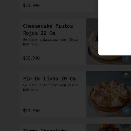
frosting de queso de crema.
$23.990
Cheesecake Frutos
Rojos 22 Cm
Se debe solicitar con 48hrs 
hábiles.
$30.990
Pie De Limón 20 Cm
Se debe solicitar con 48hrs 
hábiles.
$13.990