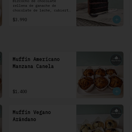
1 Uni
Bizcocho de chocolate 
rellena de ganache de 
chocolate de leche, cubierta 
con un frosting de 
$3.990
chocolate. 100% chocolate.
Muffin Americano
Manzana Canela
$1.400
Muffin Vegano
Arándano