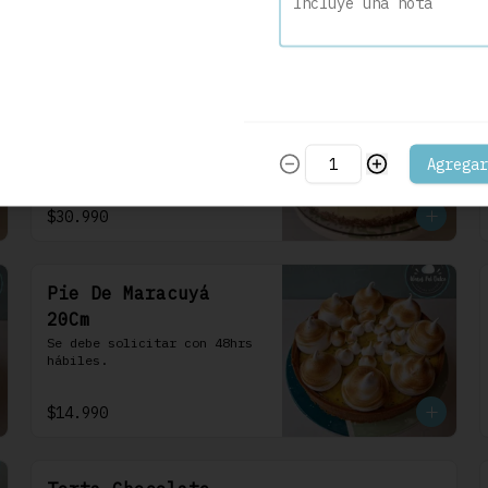
frosting de queso de crema.
$30.990
Cheesecake Maracuyá
22 Cm
Se debe solicitar con 48hrs 
Agregar
hábiles.
$30.990
Pie De Maracuyá
20Cm
Se debe solicitar con 48hrs 
hábiles.
$14.990