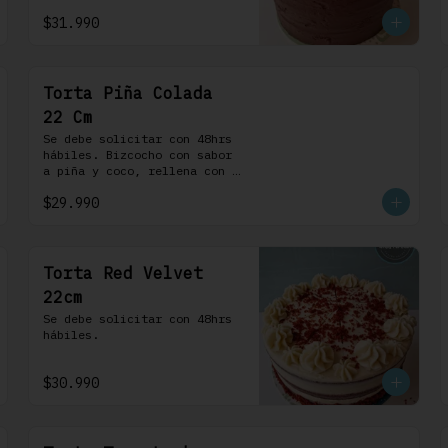
chocolate. 100% chocolate.
$31.990
Torta Piña Colada
22 Cm
Se debe solicitar con 48hrs 
hábiles. Bizcocho con sabor 
a piña y coco, rellena con 
una delicada compota de piña 
$29.990
y coco, cubierta con 
buttercream coco-ron
Torta Red Velvet
22cm
Se debe solicitar con 48hrs 
hábiles.
$30.990