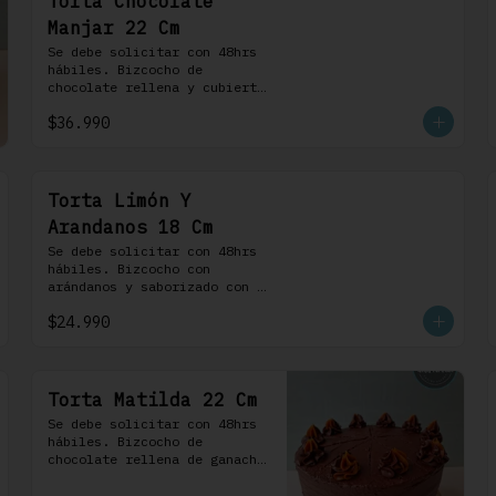
Torta Chocolate
Manjar 22 Cm
Se debe solicitar con 48hrs 
hábiles. Bizcocho de 
chocolate rellena y cubierta 
con crema bariloche. Incluye 
$36.990
8 profiteroles.
Torta Limón Y
Arandanos 18 Cm
Se debe solicitar con 48hrs 
hábiles. Bizcocho con 
arándanos y saborizado con 
limón, rellena de una 
$24.990
mermelada de frutos rojos y 
cubierta con un frosting de 
queso de crema.
Torta Matilda 22 Cm
Se debe solicitar con 48hrs 
hábiles. Bizcocho de 
chocolate rellena de ganache 
de chocolate de leche, 
cubierta con un frosting de 