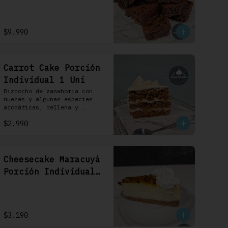
$9.990
Carrot Cake Porción
Individual 1 Uni
Bizcocho de zanahoria con 
nueces y algunas especies 
aromáticas, rellena y 
cubierta con un frosting de 
$2.990
queso de crema.
Cheesecake Maracuyá
Porción Individual
1 Uni
$3.190