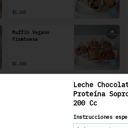
$1.200
Muffin Vegano
Frambuesa
$1.200
Leche Chocola
Proteína Sopr
200 Cc
Carrot Cake 22 Cm
Se debe solicitar con 48hrs 
hábiles. Bizcocho de 
Instrucciones espe
zanahoria con nueces y 
algunas especies aromáticas, 
rellena y cubierta con un 