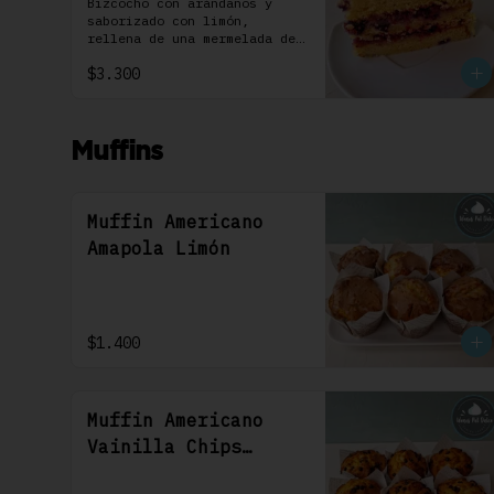
Individual 1 Uni
Bizcocho con arándanos y 
saborizado con limón, 
rellena de una mermelada de 
frutos rojos y cubierta con 
$3.300
un frosting de queso de 
crema.
Muffins
Muffin Americano
Amapola Limón
$1.400
Muffin Americano
Vainilla Chips
Chocolate